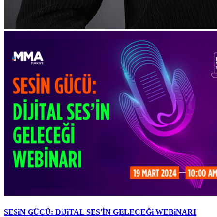
SESiN GÜCÜ: DiJiTAL SES'İN GELECEĞi WEBiNARI