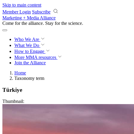
Skip to main content
Member Login
Subscribe
Marketing + Media Alliance
Come for the alliance. Stay for the
revolution.
Who We Are
What We Do
How to Engage
More
MMA resources
Join the Alliance
Home
Taxonomy term
Türkiye
Thumbnail: