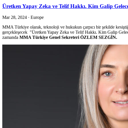
Üretken Yapay Zeka ve Telif Hakkı. Kim Galip Gelec
Mar 28, 2024
·
Europe
MMA Türkiye olarak, teknoloji ve hukukun çarpıcı bir şekilde kesişti
gerçekleşecek "Üretken Yapay Zeka ve Telif Hakkı. Kim Galip Ge
zamanda
MMA Türkiye Genel Sekreteri ÖZLEM SEZGİN.