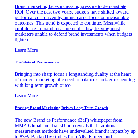
Brand marketing faces increasing pressure to demonstrate
ROI. Over the past two years, budgets have shifted toward
performance—driven by an increased focus on measurable
outcomes. This trend is expected to continue. Meanwhile,
confidence in brand measurement is low, leaving most
marketers unable to defend brand investments when budgets
tighten.
Learn More
The State of Performance
Bringing into sharp focus a longstanding duality at the heart
of modern marketing: the need to balance short-term spending
with long-term growth outco
Learn More
Proving Brand Marketing Drives Long-Term Growth
The new Brand as Performance (BaP) whitepaper from
MMA Global and TransUnion reveals that traditional
measurement methods have undervalued brand’s impact by up
to 83%. Backed by studies from Ally, Kroger, and