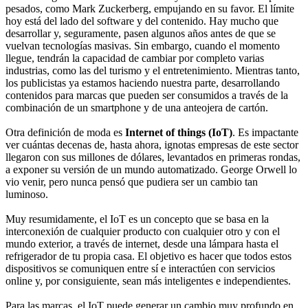
pesados, como Mark Zuckerberg, empujando en su favor. El límite
hoy está del lado del software y del contenido. Hay mucho que
desarrollar y, seguramente, pasen algunos años antes de que se
vuelvan tecnologías masivas. Sin embargo, cuando el momento
llegue, tendrán la capacidad de cambiar por completo varias
industrias, como las del turismo y el entretenimiento. Mientras tanto,
los publicistas ya estamos haciendo nuestra parte, desarrollando
contenidos para marcas que pueden ser consumidos a través de la
combinación de un smartphone y de una anteojera de cartón.
Otra definición de moda es
Internet of things (IoT)
. Es impactante
ver cuántas decenas de, hasta ahora, ignotas empresas de este sector
llegaron con sus millones de dólares, levantados en primeras rondas,
a exponer su versión de un mundo automatizado. George Orwell lo
vio venir, pero nunca pensó que pudiera ser un cambio tan
luminoso.
Muy resumidamente, el IoT es un concepto que se basa en la
interconexión de cualquier producto con cualquier otro y con el
mundo exterior, a través de internet, desde una lámpara hasta el
refrigerador de tu propia casa. El objetivo es hacer que todos estos
dispositivos se comuniquen entre sí e interactúen con servicios
online y, por consiguiente, sean más inteligentes e independientes.
Para las marcas, el IoT puede generar un cambio muy profundo en