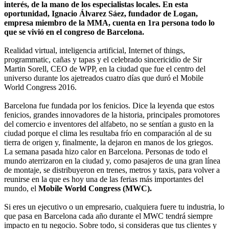
interés, de la mano de los especialistas locales. En esta
oportunidad, Ignacio Álvarez Sáez, fundador de Logan,
empresa miembro de la MMA, cuenta en 1ra persona todo lo
que se vivió en el congreso de Barcelona.
Realidad virtual, inteligencia artificial, Internet of things,
programmatic, cañas y tapas y el celebrado sincericidio de Sir
Martin Sorell, CEO de WPP, en la ciudad que fue el centro del
universo durante los ajetreados cuatro días que duró el Mobile
World Congress 2016.
Barcelona fue fundada por los fenicios. Dice la leyenda que estos
fenicios, grandes innovadores de la historia, principales promotores
del comercio e inventores del alfabeto, no se sentían a gusto en la
ciudad porque el clima les resultaba frío en comparación al de su
tierra de origen y, finalmente, la dejaron en manos de los griegos.
La semana pasada hizo calor en Barcelona. Personas de todo el
mundo aterrizaron en la ciudad y, como pasajeros de una gran línea
de montaje, se distribuyeron en trenes, metros y taxis, para volver a
reunirse en la que es hoy una de las ferias más importantes del
mundo, el
Mobile World Congress (MWC).
Si eres un ejecutivo o un empresario, cualquiera fuere tu industria, lo
que pasa en Barcelona cada año durante el MWC tendrá siempre
impacto en tu negocio. Sobre todo, si consideras que tus clientes y