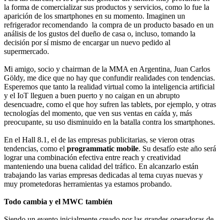
la forma de comercializar sus productos y servicios, como lo fue la
aparición de los smartphones en su momento. Imaginen un
refrigerador recomendando la compra de un producto basado en un
análisis de los gustos del dueño de casa o, incluso, tomando la
decisión por sí mismo de encargar un nuevo pedido al
supermercado.
Mi amigo, socio y chairman de la MMA en Argentina, Juan Carlos
Göldy, me dice que no hay que confundir realidades con tendencias.
Esperemos que tanto la realidad virtual como la inteligencia artificial
y el IoT lleguen a buen puerto y no caigan en un abrupto
desencuadre, como el que hoy sufren las tablets, por ejemplo, y otras
tecnologías del momento, que ven sus ventas en caída y, más
preocupante, su uso disminuido en la batalla contra los smartphones.
En el Hall 8.1, el de las empresas publicitarias, se vieron otras
tendencias, como el
programmatic mobile
. Su desafío este año será
lograr una combinación efectiva entre reach y creatividad
manteniendo una buena calidad del tráfico. En alcanzarlo están
trabajando las varias empresas dedicadas al tema cuyas nuevas y
muy prometedoras herramientas ya estamos probando.
Todo cambia y el MWC también
Siendo un evento inicialmente creado por las grandes operadoras de