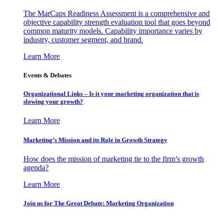
The MarCaps Readiness Assessment is a comprehensive and
objective capability strength evaluation tool that goes beyond
common maturity models. Capability importance varies by
industry, customer segment, and brand.
Learn More
Events & Debates
Organizational Links – Is it your marketing organization that is
slowing your growth?
Learn More
Marketing’s Mission and its Role in Growth Strategy
How does the mission of marketing tie to the firm’s growth
agenda?
Learn More
Join us for The Great Debate: Marketing Organization