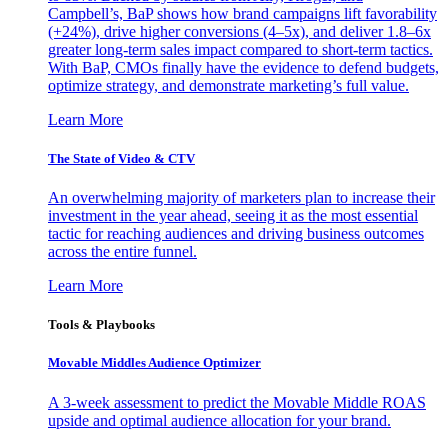
Campbell’s, BaP shows how brand campaigns lift favorability
(+24%), drive higher conversions (4–5x), and deliver 1.8–6x
greater long-term sales impact compared to short-term tactics.
With BaP, CMOs finally have the evidence to defend budgets,
optimize strategy, and demonstrate marketing’s full value.
Learn More
The State of Video & CTV
An overwhelming majority of marketers plan to increase their
investment in the year ahead, seeing it as the most essential
tactic for reaching audiences and driving business outcomes
across the entire funnel.
Learn More
Tools & Playbooks
Movable Middles Audience Optimizer
A 3-week assessment to predict the Movable Middle ROAS
upside and optimal audience allocation for your brand.