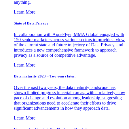
anything.
Learn More
State of Data Privacy
In collaboration with AppsFlyer, MMA Global engaged with
150 senior marketers across various sectors to provide a view
of the current state and future trajectory of Data Privacy, and
introduces a new comprehensive framework to approach
privacy as a source of competitive advantage.
Learn More
Data maturity 2023 – Two years later.
Over the past two years, the data maturity landscape has
shown limited progress in certain areas, with a relatively slow
pace of change and evolution among leadership, suggesting
that organizations need to accelerate their efforts to drive
significant advancements in how they approach data.
Learn More