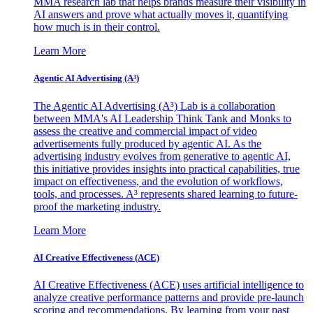
MMA research lab that helps brands measure their visibility in
AI answers and prove what actually moves it, quantifying
how much is in their control.
Learn More
Agentic AI Advertising (A³)
The Agentic AI Advertising (A³) Lab is a collaboration
between MMA's AI Leadership Think Tank and Monks to
assess the creative and commercial impact of video
advertisements fully produced by agentic AI. As the
advertising industry evolves from generative to agentic AI,
this initiative provides insights into practical capabilities, true
impact on effectiveness, and the evolution of workflows,
tools, and processes. A³ represents shared learning to future-
proof the marketing industry.
Learn More
AI Creative Effectiveness (ACE)
AI Creative Effectiveness (ACE) uses artificial intelligence to
analyze creative performance patterns and provide pre-launch
scoring and recommendations. By learning from your past