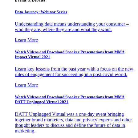
Events & Debates
Data Journey: Webinar Series
Understanding data means understanding your consumer –
who they are, where they are and what they want.
Learn More
Watch Videos and Download Speaker Presentations from MMA
Impact Virtual 2021
Learn key lessons from the past year with a focus on the new
rules of engagement for succeeding in a post-covid world.
Learn More
Watch Videos and Download Speaker Presentations from MMA
DATT Unplugged Virtual 2021
DATT Unplugged Virtual was a one-day event bringing
together brand marketers, data and privacy experts and other
thought leaders to discuss and define the future of data in
marketing.