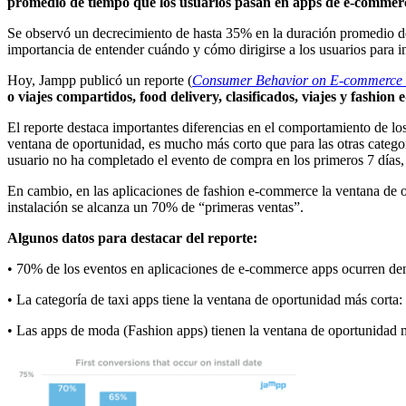
promedio de tiempo que los usuarios pasan en apps de e-comme
Se observó un decrecimiento de hasta 35% en la duración promedio de l
importancia de entender cuándo y cómo dirigirse a los usuarios para i
Hoy, Jampp publicó un reporte (
Consumer Behavior on E-commerce 
o viajes compartidos, food delivery, clasificados, viajes y fashion
El reporte destaca importantes diferencias en el comportamiento de los 
ventana de oportunidad, es mucho más corto que para las otras categorí
usuario no ha completado el evento de compra en los primeros 7 días,
En cambio, en las aplicaciones de fashion e-commerce la ventana de o
instalación se alcanza un 70% de “primeras ventas”.
Algunos datos para destacar del reporte:
• 70% de los eventos en aplicaciones de e-commerce apps ocurren dentr
• La categoría de taxi apps tiene la ventana de oportunidad más corta:
• Las apps de moda (Fashion apps) tienen la ventana de oportunidad má