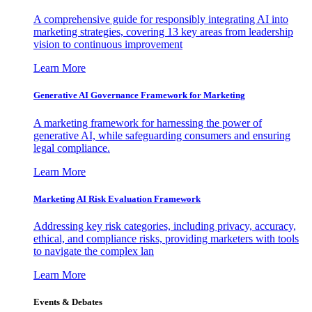
A comprehensive guide for responsibly integrating AI into
marketing strategies, covering 13 key areas from leadership
vision to continuous improvement
Learn More
Generative AI Governance Framework for Marketing
A marketing framework for harnessing the power of
generative AI, while safeguarding consumers and ensuring
legal compliance.
Learn More
Marketing AI Risk Evaluation Framework
Addressing key risk categories, including privacy, accuracy,
ethical, and compliance risks, providing marketers with tools
to navigate the complex lan
Learn More
Events & Debates