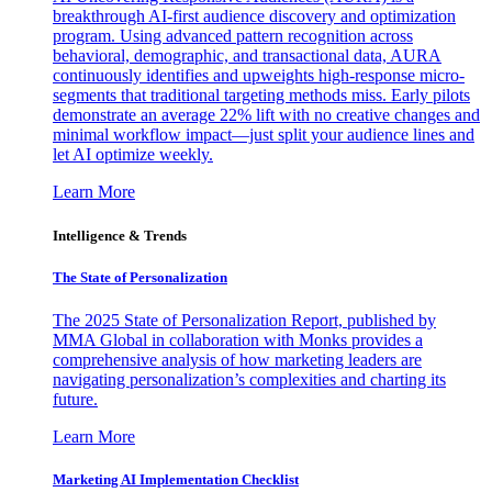
breakthrough AI-first audience discovery and optimization
program. Using advanced pattern recognition across
behavioral, demographic, and transactional data, AURA
continuously identifies and upweights high-response micro-
segments that traditional targeting methods miss. Early pilots
demonstrate an average 22% lift with no creative changes and
minimal workflow impact—just split your audience lines and
let AI optimize weekly.
Learn More
Intelligence & Trends
The State of Personalization
The 2025 State of Personalization Report, published by
MMA Global in collaboration with Monks provides a
comprehensive analysis of how marketing leaders are
navigating personalization’s complexities and charting its
future.
Learn More
Marketing AI Implementation Checklist