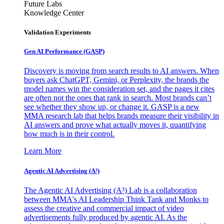
Future Labs
Knowledge Center
Validation Experiments
Gen AI
Performance (GASP)
Discovery is moving from search results to AI answers. When
buyers ask ChatGPT, Gemini, or Perplexity, the brands the
model names win the consideration set, and the pages it cites
are often not the ones that rank in search. Most brands can’t
see whether they show up, or change it. GASP is a new
MMA research lab that helps brands measure their visibility in
AI answers and prove what actually moves it, quantifying
how much is in their control.
Learn More
Agentic AI Advertising (A³)
The Agentic AI Advertising (A³) Lab is a collaboration
between MMA's AI Leadership Think Tank and Monks to
assess the creative and commercial impact of video
advertisements fully produced by agentic AI. As the