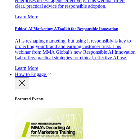
enterprises use AI agents effectively. This webinar offers
clear, practical advice for responsible adoption.
Learn More
Ethical AI Marketing: A Toolkit for Responsible Innovation
AI is reshaping marketing, but using it responsibly is key to
protecting your brand and earning customer trust. This
webinar from MMA Global’s new Responsible AI Innovation
Lab offers practical strategies for ethical, effective AI use.
Learn More
How to Engage
Featured Events