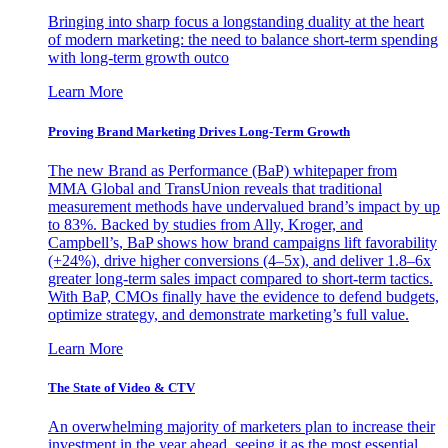
Bringing into sharp focus a longstanding duality at the heart
of modern marketing: the need to balance short-term spending
with long-term growth outco
Learn More
Proving Brand Marketing Drives Long-Term Growth
The new Brand as Performance (BaP) whitepaper from
MMA Global and TransUnion reveals that traditional
measurement methods have undervalued brand’s impact by up
to 83%. Backed by studies from Ally, Kroger, and
Campbell’s, BaP shows how brand campaigns lift favorability
(+24%), drive higher conversions (4–5x), and deliver 1.8–6x
greater long-term sales impact compared to short-term tactics.
With BaP, CMOs finally have the evidence to defend budgets,
optimize strategy, and demonstrate marketing’s full value.
Learn More
The State of Video & CTV
An overwhelming majority of marketers plan to increase their
investment in the year ahead, seeing it as the most essential