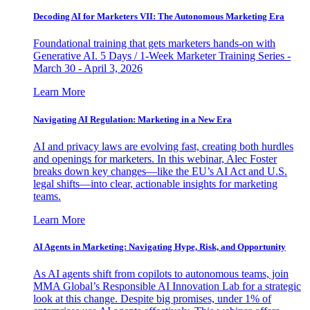
Decoding AI for Marketers VII: The Autonomous Marketing Era
Foundational training that gets marketers hands-on with
Generative AI. 5 Days / 1-Week Marketer Training Series -
March 30 - April 3, 2026
Learn More
Navigating AI Regulation: Marketing in a New Era
AI and privacy laws are evolving fast, creating both hurdles
and openings for marketers. In this webinar, Alec Foster
breaks down key changes—like the EU’s AI Act and U.S.
legal shifts—into clear, actionable insights for marketing
teams.
Learn More
AI Agents in Marketing: Navigating Hype, Risk, and Opportunity
As AI agents shift from copilots to autonomous teams, join
MMA Global’s Responsible AI Innovation Lab for a strategic
look at this change. Despite big promises, under 1% of