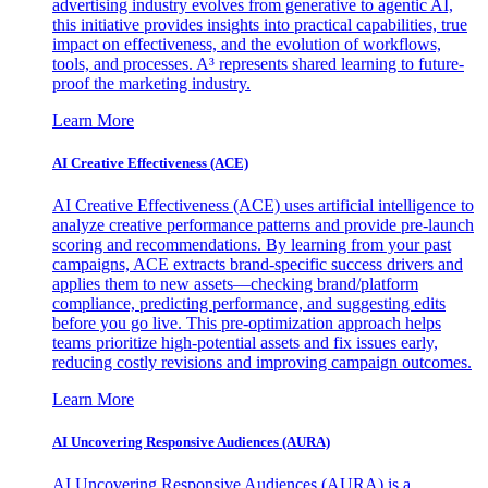
advertising industry evolves from generative to agentic AI,
this initiative provides insights into practical capabilities, true
impact on effectiveness, and the evolution of workflows,
tools, and processes. A³ represents shared learning to future-
proof the marketing industry.
Learn More
AI Creative Effectiveness (ACE)
AI Creative Effectiveness (ACE) uses artificial intelligence to
analyze creative performance patterns and provide pre-launch
scoring and recommendations. By learning from your past
campaigns, ACE extracts brand-specific success drivers and
applies them to new assets—checking brand/platform
compliance, predicting performance, and suggesting edits
before you go live. This pre-optimization approach helps
teams prioritize high-potential assets and fix issues early,
reducing costly revisions and improving campaign outcomes.
Learn More
AI Uncovering Responsive Audiences (AURA)
AI Uncovering Responsive Audiences (AURA) is a