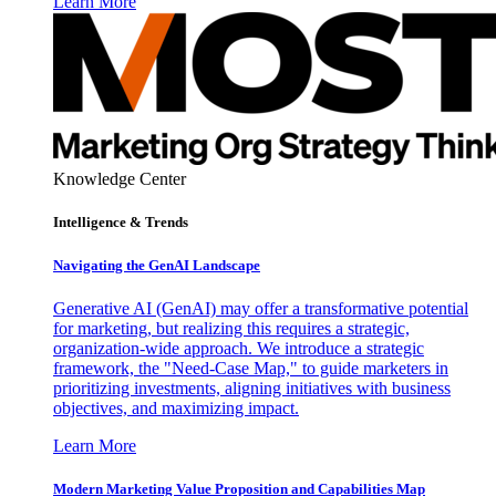
Learn More
Knowledge Center
Intelligence & Trends
Navigating the GenAI Landscape
Generative AI (GenAI) may offer a transformative potential
for marketing, but realizing this requires a strategic,
organization-wide approach. We introduce a strategic
framework, the "Need-Case Map," to guide marketers in
prioritizing investments, aligning initiatives with business
objectives, and maximizing impact.
Learn More
Modern Marketing Value Proposition and Capabilities Map