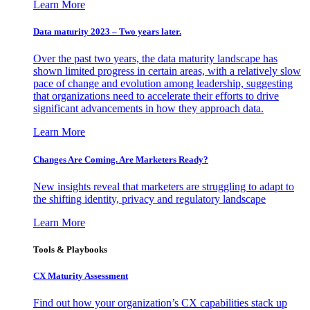
Learn More
Data maturity 2023 – Two years later.
Over the past two years, the data maturity landscape has
shown limited progress in certain areas, with a relatively slow
pace of change and evolution among leadership, suggesting
that organizations need to accelerate their efforts to drive
significant advancements in how they approach data.
Learn More
Changes Are Coming. Are Marketers Ready?
New insights reveal that marketers are struggling to adapt to
the shifting identity, privacy and regulatory landscape
Learn More
Tools & Playbooks
CX Maturity Assessment
Find out how your organization’s CX capabilities stack up