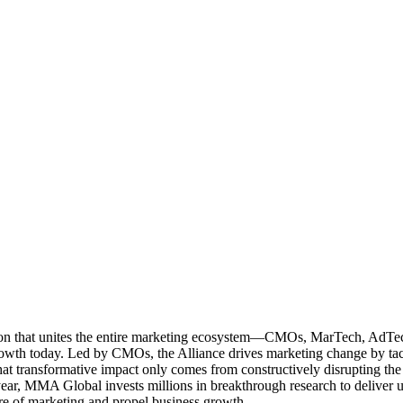
ation that unites the entire marketing ecosystem—CMOs, MarTech, Ad
g growth today. Led by CMOs, the Alliance drives marketing change by 
t transformative impact only comes from constructively disrupting the 
r, MMA Global invests millions in breakthrough research to deliver unas
re of marketing and propel business growth.