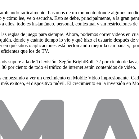
n cambiando radicalmente. Pasamos de un momento donde algunos medio
y cómo lee, ve o escucha. Esto se debe, principalmente, a la gran pen
a ellos, todo es instantáneo, personal, contextual y sin restricciones de
as reglas de juego para siempre. Ahora, podemos correr videos en cualq
uién, dónde y cuánto tiempo lo vio y qué hizo el usuario después de ve
r en qué sitios o aplicaciones está perfomando mejor la campaña y, por
eficientes que los de TV.
l ads supere a la de Televisión. Según BrightRoll, 72 por ciento de las
80 por ciento de todo el tráfico de internet serán contenidos de video.
 empezando a ver un crecimiento en Mobile Video impresionante. Cada d
ás exitoso, el dispositivo móvil. El crecimiento en la inversión en Mob