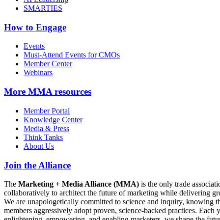
SMARTIES
How to Engage
Events
Must-Attend Events for CMOs
Member Center
Webinars
More
MMA resources
Member Portal
Knowledge Center
Media & Press
Think Tanks
About Us
Join the Alliance
The
Marketing + Media Alliance (MMA)
is the only trade associ
collaboratively to architect the future of marketing while deliverin
We are unapologetically committed to science and inquiry, knowing tha
members aggressively adopt proven, science-backed practices. Each yea
enlightening, empowering, and enabling marketers, we shape the futu