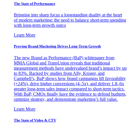
The State of Performance
Bringing into sharp focus a longstanding duality at the heart
of modern marketing: the need to balance short-term spending
with long-term growth outco
Learn More
Proving Brand Marketing Drives Long-Term Growth
The new Brand as Performance (BaP) whitepaper from
MMA Global and TransUnion reveals that traditional
measurement methods have undervalued brand’s impact by up
to 83%. Backed by studies from Ally, Kroger, and
Campbell’s, BaP shows how brand campaigns lift favorability
(+24%), drive higher conversions (4–5x), and deliver 1.8–6x
greater long-term sales impact compared to short-term tactics.
With BaP, CMOs finally have the evidence to defend budgets,
optimize strategy, and demonstrate marketing’s full value.
Learn More
The State of Video & CTV