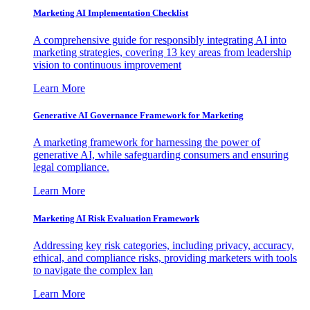
Marketing AI Implementation Checklist
A comprehensive guide for responsibly integrating AI into
marketing strategies, covering 13 key areas from leadership
vision to continuous improvement
Learn More
Generative AI Governance Framework for Marketing
A marketing framework for harnessing the power of
generative AI, while safeguarding consumers and ensuring
legal compliance.
Learn More
Marketing AI Risk Evaluation Framework
Addressing key risk categories, including privacy, accuracy,
ethical, and compliance risks, providing marketers with tools
to navigate the complex lan
Learn More