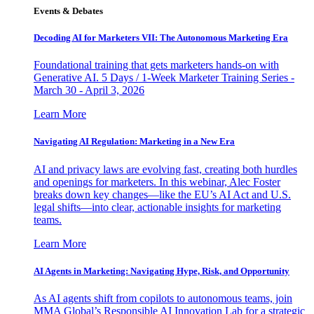
Events & Debates
Decoding AI for Marketers VII: The Autonomous Marketing Era
Foundational training that gets marketers hands-on with
Generative AI. 5 Days / 1-Week Marketer Training Series -
March 30 - April 3, 2026
Learn More
Navigating AI Regulation: Marketing in a New Era
AI and privacy laws are evolving fast, creating both hurdles
and openings for marketers. In this webinar, Alec Foster
breaks down key changes—like the EU’s AI Act and U.S.
legal shifts—into clear, actionable insights for marketing
teams.
Learn More
AI Agents in Marketing: Navigating Hype, Risk, and Opportunity
As AI agents shift from copilots to autonomous teams, join
MMA Global’s Responsible AI Innovation Lab for a strategic