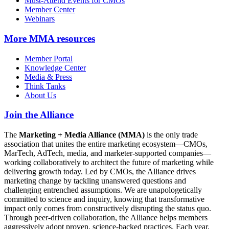
Must-Attend Events for CMOs
Member Center
Webinars
More
MMA resources
Member Portal
Knowledge Center
Media & Press
Think Tanks
About Us
Join the Alliance
The
Marketing + Media Alliance (MMA)
is the only trade
association that unites the entire marketing ecosystem—CMOs,
MarTech, AdTech, media, and marketer-supported companies—
working collaboratively to architect the future of marketing while
delivering growth today. Led by CMOs, the Alliance drives
marketing change by tackling unanswered questions and
challenging entrenched assumptions. We are unapologetically
committed to science and inquiry, knowing that transformative
impact only comes from constructively disrupting the status quo.
Through peer-driven collaboration, the Alliance helps members
aggressively adopt proven, science-backed practices. Each year,