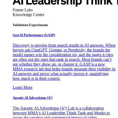
Future Labs
Knowledge Center
Validation Experiments
Gen AI
Performance (GASP)
Discovery is moving from search results to AI answers. When
buyers ask ChatGPT, Gemini, or Perplexity, the brands the
model names win the consideration set, and the pages it cites
are often not the ones that rank in search. Most brands can’t
see whether they show up, or change it. GASP is a new
MMA research lab that helps brands measure their visibility in
AI answers and prove what actually moves it, quantifying
how much is in their control.
Learn More
Agentic AI Advertising (A³)
The Agentic AI Advertising (A³) Lab is a collaboration
between MMA's AI Leadership Think Tank and Monks to
assess the creative and commercial impact of video