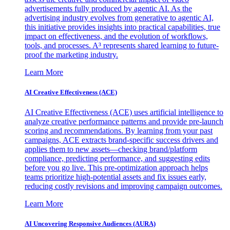
advertisements fully produced by agentic AI. As the
advertising industry evolves from generative to agentic AI,
this initiative provides insights into practical capabilities, true
impact on effectiveness, and the evolution of workflows,
tools, and processes. A³ represents shared learning to future-
proof the marketing industry.
Learn More
AI Creative Effectiveness (ACE)
AI Creative Effectiveness (ACE) uses artificial intelligence to
analyze creative performance patterns and provide pre-launch
scoring and recommendations. By learning from your past
campaigns, ACE extracts brand-specific success drivers and
applies them to new assets—checking brand/platform
compliance, predicting performance, and suggesting edits
before you go live. This pre-optimization approach helps
teams prioritize high-potential assets and fix issues early,
reducing costly revisions and improving campaign outcomes.
Learn More
AI Uncovering Responsive Audiences (AURA)