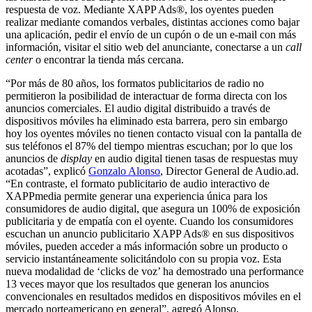
respuesta de voz. Mediante XAPP Ads®, los oyentes pueden
realizar mediante comandos verbales, distintas acciones como bajar
una aplicación, pedir el envío de un cupón o de un e-mail con más
información, visitar el sitio web del anunciante, conectarse a un
call
center
o encontrar la tienda más cercana.
“Por más de 80 años, los formatos publicitarios de radio no
permitieron la posibilidad de interactuar de forma directa con los
anuncios comerciales. El audio digital distribuido a través de
dispositivos móviles ha eliminado esta barrera, pero sin embargo
hoy los oyentes móviles no tienen contacto visual con la pantalla de
sus teléfonos el 87% del tiempo mientras escuchan; por lo que los
anuncios de
display
en audio digital tienen tasas de respuestas muy
acotadas”, explicó
Gonzalo Alonso
, Director General de Audio.ad.
“En contraste, el formato publicitario de audio interactivo de
XAPPmedia permite generar una experiencia única para los
consumidores de audio digital, que asegura un 100% de exposición
publicitaria y de empatía con el oyente. Cuando los consumidores
escuchan un anuncio publicitario XAPP Ads® en sus dispositivos
móviles, pueden acceder a más información sobre un producto o
servicio instantáneamente solicitándolo con su propia voz. Esta
nueva modalidad de ‘clicks de voz’ ha demostrado una performance
13 veces mayor que los resultados que generan los anuncios
convencionales en resultados medidos en dispositivos móviles en el
mercado norteamericano en general”, agregó Alonso.