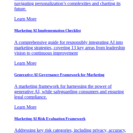
navigating personalization’s complexities and charting its
future.
Learn More
Marketing AI Implementation Checklist
A comprehensive guide for responsibly integrating AI into
marketing strategies, covering 13 key areas from leadership
vision to continuous improvement
Learn More
Generative AI Governance Framework for Marketing
A marketing framework for harnessing the power of
generative AI, while safeguarding consumers and ensuring
legal compliance.
Learn More
Marketing AI Risk Evaluation Framework
Addressing key risk categories, including privacy, accuracy,