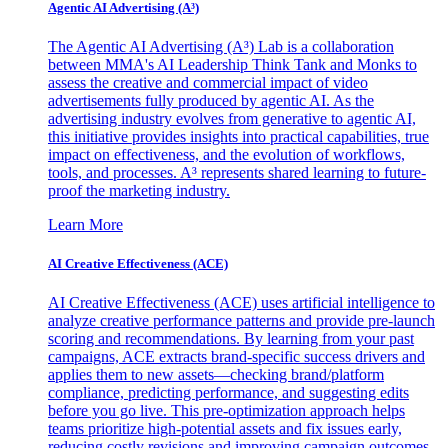
Agentic AI Advertising (A³)
The Agentic AI Advertising (A³) Lab is a collaboration
between MMA's AI Leadership Think Tank and Monks to
assess the creative and commercial impact of video
advertisements fully produced by agentic AI. As the
advertising industry evolves from generative to agentic AI,
this initiative provides insights into practical capabilities, true
impact on effectiveness, and the evolution of workflows,
tools, and processes. A³ represents shared learning to future-
proof the marketing industry.
Learn More
AI Creative Effectiveness (ACE)
AI Creative Effectiveness (ACE) uses artificial intelligence to
analyze creative performance patterns and provide pre-launch
scoring and recommendations. By learning from your past
campaigns, ACE extracts brand-specific success drivers and
applies them to new assets—checking brand/platform
compliance, predicting performance, and suggesting edits
before you go live. This pre-optimization approach helps
teams prioritize high-potential assets and fix issues early,
reducing costly revisions and improving campaign outcomes.