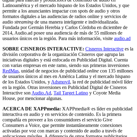
Latinoamérica y el mercado hispano de los Estados Unidos, y que
permite a los anunciantes impactar con spots de audio y otros
formatos digitales a las audiencias de radios online y servicios de
audio
streaming
de una manera inteligente e individualizada.
Fundada por Germán Herebia y Carlos Córdoba en diciembre de
2014, Audio.ad posee una audiencia de más de 55 millones de
usuarios únicos en la región. Para más información, visite
audio.ad
SOBRE CISNEROS INTERACTIVE:
Cisneros Interactive
es la
división corporativa de la organización Cisneros que agrupa las
iniciativas digitales y está enfocada en Publicidad Digital. Cuenta
con varias empresas en este ramo, siendo sus primeras inversiones
RedMas
, unidad de negocios de publicidad
online
con 135 millones
de usuarios únicos al mes en América Latina y el mercado hispano
de los Estados Unidos, y
Adsmovil
, la red de publicidad móvil líder
en la región. Otras inversiones en Publicidad Digital de Cisneros
Interactive son
Audio.Ad
,
Tail Target Latino
y Coyote Media
House, por mencionar algunas.
ACERCA DE XAPPmedia:
XAPPmedia® es líder en publicidad
interactiva en audio y en servicios de contenido. Es la primera
compañía en proveer a los consumidores el servicio Give
Consumers a Voice, que permite instantáneamente conexiones
activadas por voz con marcas y contenido de audio a través de
aplicaciones móviles. A diferencia de otros formatos publicitarios