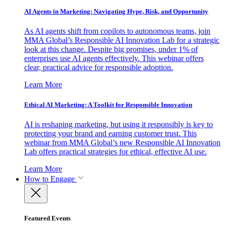
AI Agents in Marketing: Navigating Hype, Risk, and Opportunity
As AI agents shift from copilots to autonomous teams, join
MMA Global’s Responsible AI Innovation Lab for a strategic
look at this change. Despite big promises, under 1% of
enterprises use AI agents effectively. This webinar offers
clear, practical advice for responsible adoption.
Learn More
Ethical AI Marketing: A Toolkit for Responsible Innovation
AI is reshaping marketing, but using it responsibly is key to
protecting your brand and earning customer trust. This
webinar from MMA Global’s new Responsible AI Innovation
Lab offers practical strategies for ethical, effective AI use.
Learn More
How to Engage
Featured Events