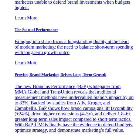
marketers unable to defend brand investments when budgets
tighten.
Learn More
The State of Performance
Bringing into sharp focus a longstanding duality at the heart
of modern marketing: the need to balance short-term spending
with long-term growth outco
Learn More
Proving Brand Marketing Drives Long-Term Growth
The new Brand as Performance (BaP) whitepaper from
MMA Global and TransUnion reveals that traditional
measurement methods have undervalued brand’s impact by up
to 83%. Backed by studies from Ally, Kroger, and
Campbell’s, BaP shows how brand campaigns lift favorability
(+24%), drive higher conversions (4–5x), and deliver 1.8–6x
greater long-term sales impact compared to short-term tactics.
With BaP, CMOs finally have the evidence to defend budgets,
optimize strategy, and demonstrate marketing’s full value.