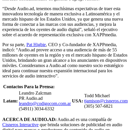
“Desde Audio.ad, tenemos muchísimas expectativas de traer esta
innovadora tecnología de manera exclusiva a Latinoamérica y el
mercado hispano de los Estados Unidos, ya que genera una nueva
forma de conectar a las marcas con sus audiencias, y mejora la
experiencia de los oyentes de audio digital”, señaló el ejecutivo
sobre el acuerdo de representación exclusiva con XAPPmedia.
Por su parte,
Pat Higbie
, CEO y Co-fundador de XAPPmedia,
indicó: “Audio.ad provee acceso a una audiencia de más de 55
millones de oyentes en la región y en el mercado hispano de Estados
Unidos, brindando un gran alcance a los anunciantes en dispositivos
móviles. Consideramos a Audio.ad como nuestro socio estratégico
ideal para continuar nuestra expansión internacional para los
servicios de audio interactivo”.
Contactos Para la Prensa:
Leandro Zalcman
Todd Michael
PR Audio.ad
Latam:
USA:
tjamison@cisneros.com
leandro@codigocom.com.ar
(305) 507-6821
(54911) 3034-6332
ACERCA DE AUDIO.AD:
Audio.ad es una compañía de
Cisneros Interactive
que brinda soluciones de publicidad en audio
digital para marcas y productores de contenido de audio en