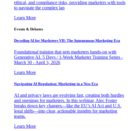
ethical, and compliance risks, providing marketers with tools
to navigate the complex lan
Learn More
Events & Debates
Decoding AI for Marketers VII: The Autonomous Marketing Era
Foundational training that gets marketers hands-on with
Generative AI. 5 Days / 1-Week Marketer Training Series -
March 30 - April 3, 2026
Learn More
Navigating AI Regulation: Marketing in a New Era
AI and privacy laws are evolving fast, creating both hurdles
and openings for marketers. In this webinar, Alec Foster
breaks down key changes—like the EU’s AI Act and U.S.
legal shifts—into clear, actionable insights for marketing
teams.
Learn More