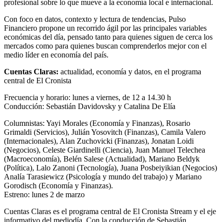
profesional sobre lo que mueve a la economía local e internacional.
Con foco en datos, contexto y lectura de tendencias, Pulso
Financiero propone un recorrido ágil por las principales variables
económicas del día, pensado tanto para quienes siguen de cerca los
mercados como para quienes buscan comprenderlos mejor con el
medio líder en economía del país.
Cuentas Claras:
actualidad, economía y datos, en
el programa
central de El Cronista
Frecuencia y horario: lunes a viernes, de 12 a 14.30 h
Conducción: Sebastián Davidovsky y Catalina De Elía
Columnistas: Yayi Morales (Economía y Finanzas), Rosario
Grimaldi (Servicios), Julián Yosovitch (Finanzas), Camila Valero
(Internacionales), Alan Zuchovicki (Finanzas), Jonatan Loidi
(Negocios), Celeste Giardinelli (Ciencia), Juan Manuel Telechea
(Macroeconomía), Belén Salese (Actualidad), Mariano Beldyk
(Política), Lalo Zanoni (Tecnología), Juana Posbeiyikian (Negocios)
Analía Tarasiewicz (Psicología y mundo del trabajo) y Mariano
Gorodisch (Economía y Finanzas).
Estreno: lunes 2 de marzo
Cuentas Claras es el programa central de El Cronista Stream y el eje
informativo del mediodía. Con la conducción de Sebastián