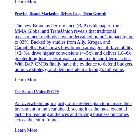
Learn More
Proving Brand Marketing Drives Long-Term Growth
The new Brand as Performance (BaP) whitepaper from
MMA Global and TransUnion reveals that traditional
measurement methods have undervalued brand’s impact by up
to 83%. Backed by studies from Ally, Kroger, and
Campbell’s, BaP shows how brand campaigns lift favorability
(+24%), drive higher conversions (4–5x), and deliver 1.8–6x
greater long-term sales impact compared to short-term tactics.
With BaP, CMOs finally have the evidence to defend budgets,
optimize strategy, and demonstrate marketing’s full value.
Learn More
The State of Video & CTV
An overwhelming majority of marketers plan to increase their
investment in the year ahead, seeing it as the most essential
tactic for reaching audiences and driving business outcomes
across the entire funnel.
Learn More