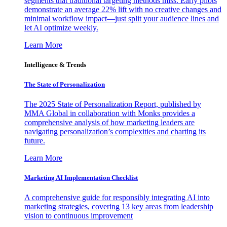
segments that traditional targeting methods miss. Early pilots
demonstrate an average 22% lift with no creative changes and
minimal workflow impact—just split your audience lines and
let AI optimize weekly.
Learn More
Intelligence & Trends
The State of Personalization
The 2025 State of Personalization Report, published by
MMA Global in collaboration with Monks provides a
comprehensive analysis of how marketing leaders are
navigating personalization’s complexities and charting its
future.
Learn More
Marketing AI Implementation Checklist
A comprehensive guide for responsibly integrating AI into
marketing strategies, covering 13 key areas from leadership
vision to continuous improvement