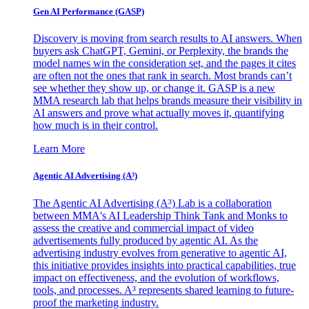
Gen AI
Performance (GASP)
Discovery is moving from search results to AI answers. When
buyers ask ChatGPT, Gemini, or Perplexity, the brands the
model names win the consideration set, and the pages it cites
are often not the ones that rank in search. Most brands can’t
see whether they show up, or change it. GASP is a new
MMA research lab that helps brands measure their visibility in
AI answers and prove what actually moves it, quantifying
how much is in their control.
Learn More
Agentic AI Advertising (A³)
The Agentic AI Advertising (A³) Lab is a collaboration
between MMA's AI Leadership Think Tank and Monks to
assess the creative and commercial impact of video
advertisements fully produced by agentic AI. As the
advertising industry evolves from generative to agentic AI,
this initiative provides insights into practical capabilities, true
impact on effectiveness, and the evolution of workflows,
tools, and processes. A³ represents shared learning to future-
proof the marketing industry.