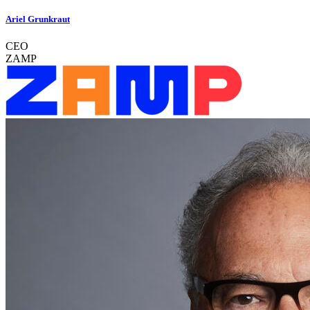
Ariel Grunkraut
CEO
ZAMP