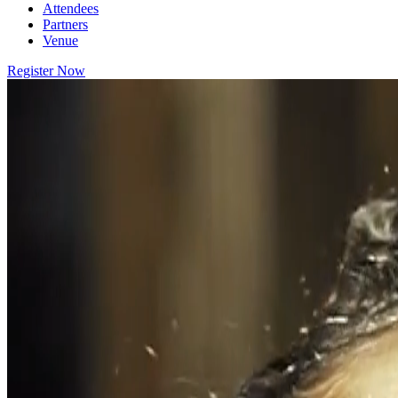
Attendees
Partners
Venue
Register Now