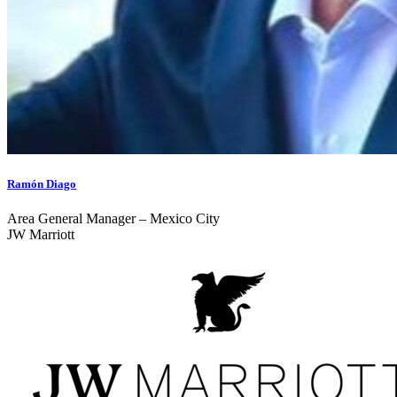
Ramón Diago
Area General Manager – Mexico City
JW Marriott