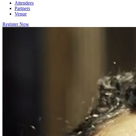
Attendees
Partners
Venue
Register Now