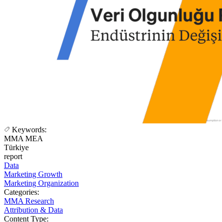
Keywords:
MMA MEA
Türkiye
report
Data
Marketing Growth
Marketing Organization
Categories:
MMA Research
Attribution & Data
Content Type: