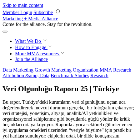
Skip to main content
Member Login
Subscribe
Marketing + Media Alliance
Come for the alliance. Stay for the
revolution.
What We Do
How to Engage
More
MMA resources
Join the Alliance
Data
Marketing Growth
Marketing Organization
MMA Research
Attribution &amp; Data
Benchmark Studies
Research
Veri Olgunluğu Raporu 25 | Türkiye
Bu rapor, Türkiye’deki kurumların veri olgunluğunu uçtan uca
değerlendirerek mevcut durumun gerçekçi bir fotoğrafını çıkarıyor;
veri stratejisi, yönetişim, altyapı, analitik/AI yetkinlikleri ve
organizasyonel sahiplenme gibi boyutlarda güçlü yönler ile kritik
boşlukları ortaya koyuyor. Raporda ayrıca sektörel eğilimler ve en
iyi uygulama örnekleri üzerinden “veriyle büyüme” için pratik bir
yol haritası sunuluyor; ekiplerin ortak bir dilde konuşmasını