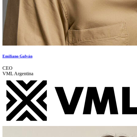
Emiliano Galván
CEO
VML Argentina