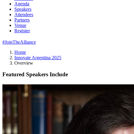
Agenda
Speakers
Attendees
Partners
Venue
Register
#JoinTheAlliance
Home
Innovate Argentina 2025
Overview
Featured Speakers Include