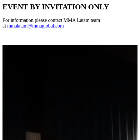
EVENT BY INVITATION ONLY
For information please contact MMA Latam team
at
mmalatam@mmaglobal.com
Venue
CINEMARK HOYTS DOT
Vedia 3626, C1430 CABA, Argentina