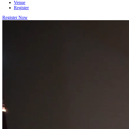
Venue
Register
Register Now