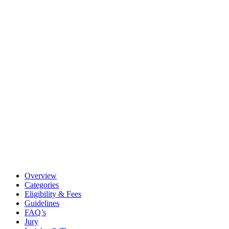
Overview
Categories
Eligibility & Fees
Guidelines
FAQ’s
Jury