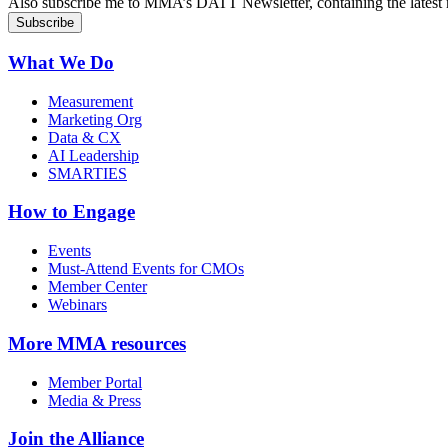
Also subscribe me to MMA’s DATT Newsletter, containing the latest n
What We Do
Measurement
Marketing Org
Data & CX
AI Leadership
SMARTIES
How to Engage
Events
Must-Attend Events for CMOs
Member Center
Webinars
More
MMA resources
Member Portal
Media & Press
Join the Alliance