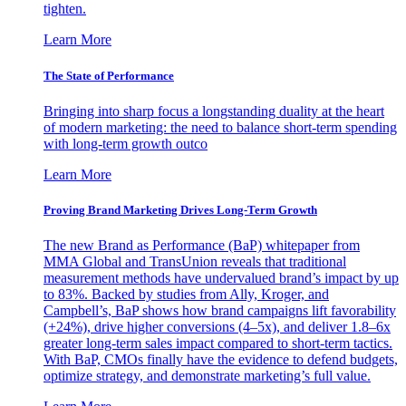
tighten.
Learn More
The State of Performance
Bringing into sharp focus a longstanding duality at the heart
of modern marketing: the need to balance short-term spending
with long-term growth outco
Learn More
Proving Brand Marketing Drives Long-Term Growth
The new Brand as Performance (BaP) whitepaper from
MMA Global and TransUnion reveals that traditional
measurement methods have undervalued brand’s impact by up
to 83%. Backed by studies from Ally, Kroger, and
Campbell’s, BaP shows how brand campaigns lift favorability
(+24%), drive higher conversions (4–5x), and deliver 1.8–6x
greater long-term sales impact compared to short-term tactics.
With BaP, CMOs finally have the evidence to defend budgets,
optimize strategy, and demonstrate marketing’s full value.