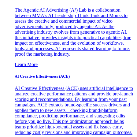
The Agentic AI Advertising (A³) Lab is a collaboration
between MMA's AI Leadership Think Tank and Monks to
assess the creative and commercial impact of video
advertisements fully produced by agentic AI. As the
advertising industry evolves from generative to agentic AI,
this initiative provides insights into practical capabilities, true
impact on effectiveness, and the evolution of workflows,
tools, and processes. A³ represents shared learning to future-
proof the marketing industry.
Learn More
AI Creative Effectiveness (ACE)
AI Creative Effectiveness (ACE) uses artificial intelligence to
analyze creative performance patterns and provide pre-launch
scoring and recommendations. By learning from your past
campaigns, ACE extracts brand-specific success drivers and
applies them to new assets—checking brand/platform
compliance, predicting performance, and suggesting edits
before you go live. This pre-optimization approach helps
teams prioritize high-potential assets and fix issues early,
reducing costly revisions and improving campaign outcomes.