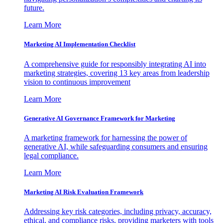
future.
Learn More
Marketing AI Implementation Checklist
A comprehensive guide for responsibly integrating AI into
marketing strategies, covering 13 key areas from leadership
vision to continuous improvement
Learn More
Generative AI Governance Framework for Marketing
A marketing framework for harnessing the power of
generative AI, while safeguarding consumers and ensuring
legal compliance.
Learn More
Marketing AI Risk Evaluation Framework
Addressing key risk categories, including privacy, accuracy,
ethical, and compliance risks, providing marketers with tools