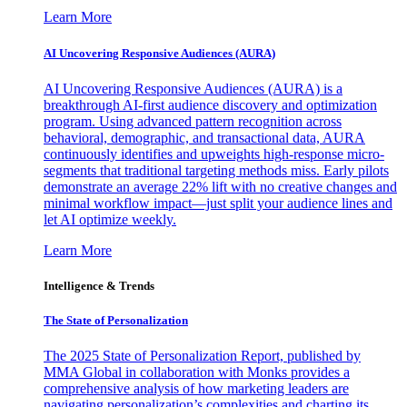
Learn More
AI Uncovering Responsive Audiences (AURA)
AI Uncovering Responsive Audiences (AURA) is a
breakthrough AI-first audience discovery and optimization
program. Using advanced pattern recognition across
behavioral, demographic, and transactional data, AURA
continuously identifies and upweights high-response micro-
segments that traditional targeting methods miss. Early pilots
demonstrate an average 22% lift with no creative changes and
minimal workflow impact—just split your audience lines and
let AI optimize weekly.
Learn More
Intelligence & Trends
The State of Personalization
The 2025 State of Personalization Report, published by
MMA Global in collaboration with Monks provides a
comprehensive analysis of how marketing leaders are
navigating personalization’s complexities and charting its