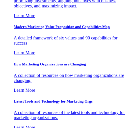
prioritizing investments, aligning initiatives with business
objectives, and maximizing impact.
Learn More
Modern Marketing Value Proposition and Capabilities Map
A detailed framework of six values and 90 capabilities for
success
Learn More
How Marketing Organizations are Changing
A collection of resources on how marketing organizations are
changing.
Learn More
Latest Tools and Technology for Marketing Orgs
A collection of resources of the latest tools and technology for
marketing organizations.
Learn More