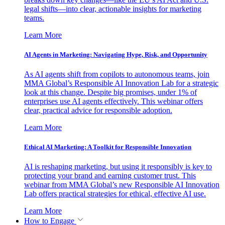
legal shifts—into clear, actionable insights for marketing
teams.
Learn More
AI Agents in Marketing: Navigating Hype, Risk, and Opportunity
As AI agents shift from copilots to autonomous teams, join
MMA Global’s Responsible AI Innovation Lab for a strategic
look at this change. Despite big promises, under 1% of
enterprises use AI agents effectively. This webinar offers
clear, practical advice for responsible adoption.
Learn More
Ethical AI Marketing: A Toolkit for Responsible Innovation
AI is reshaping marketing, but using it responsibly is key to
protecting your brand and earning customer trust. This
webinar from MMA Global’s new Responsible AI Innovation
Lab offers practical strategies for ethical, effective AI use.
Learn More
How to Engage