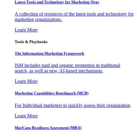
Latest Tools and Technology for Marketing Orgs
A collection of resources of the latest tools and technology for
marketing organizations.
Learn More
Tools & Playbooks
The Information
Marketing Framework
ISM includes paid and organic promotion in traditional
search, as well as new, AI-based mechanisms.
Learn More
Marketing Capabilities Benchmark (MCB)
For Individual marketers to quickly assess their organization
Learn More
MarCaps Readiness Assessment (MRA)