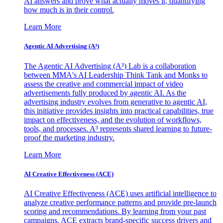
AI answers and prove what actually moves it, quantifying
how much is in their control.
Learn More
Agentic AI Advertising (A³)
The Agentic AI Advertising (A³) Lab is a collaboration
between MMA's AI Leadership Think Tank and Monks to
assess the creative and commercial impact of video
advertisements fully produced by agentic AI. As the
advertising industry evolves from generative to agentic AI,
this initiative provides insights into practical capabilities, true
impact on effectiveness, and the evolution of workflows,
tools, and processes. A³ represents shared learning to future-
proof the marketing industry.
Learn More
AI Creative Effectiveness (ACE)
AI Creative Effectiveness (ACE) uses artificial intelligence to
analyze creative performance patterns and provide pre-launch
scoring and recommendations. By learning from your past
campaigns, ACE extracts brand-specific success drivers and