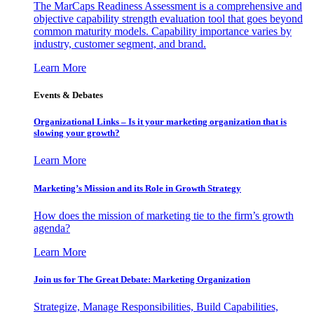
The MarCaps Readiness Assessment is a comprehensive and
objective capability strength evaluation tool that goes beyond
common maturity models. Capability importance varies by
industry, customer segment, and brand.
Learn More
Events & Debates
Organizational Links – Is it your marketing organization that is
slowing your growth?
Learn More
Marketing’s Mission and its Role in Growth Strategy
How does the mission of marketing tie to the firm’s growth
agenda?
Learn More
Join us for The Great Debate: Marketing Organization
Strategize, Manage Responsibilities, Build Capabilities,