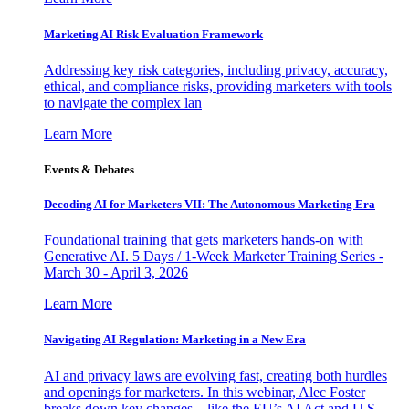
Marketing AI Risk Evaluation Framework
Addressing key risk categories, including privacy, accuracy,
ethical, and compliance risks, providing marketers with tools
to navigate the complex lan
Learn More
Events & Debates
Decoding AI for Marketers VII: The Autonomous Marketing Era
Foundational training that gets marketers hands-on with
Generative AI. 5 Days / 1-Week Marketer Training Series -
March 30 - April 3, 2026
Learn More
Navigating AI Regulation: Marketing in a New Era
AI and privacy laws are evolving fast, creating both hurdles
and openings for marketers. In this webinar, Alec Foster
breaks down key changes—like the EU’s AI Act and U.S.