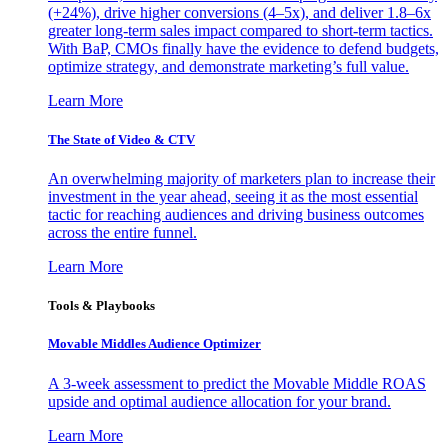
(+24%), drive higher conversions (4–5x), and deliver 1.8–6x
greater long-term sales impact compared to short-term tactics.
With BaP, CMOs finally have the evidence to defend budgets,
optimize strategy, and demonstrate marketing’s full value.
Learn More
The State of Video & CTV
An overwhelming majority of marketers plan to increase their
investment in the year ahead, seeing it as the most essential
tactic for reaching audiences and driving business outcomes
across the entire funnel.
Learn More
Tools & Playbooks
Movable Middles Audience Optimizer
A 3-week assessment to predict the Movable Middle ROAS
upside and optimal audience allocation for your brand.
Learn More