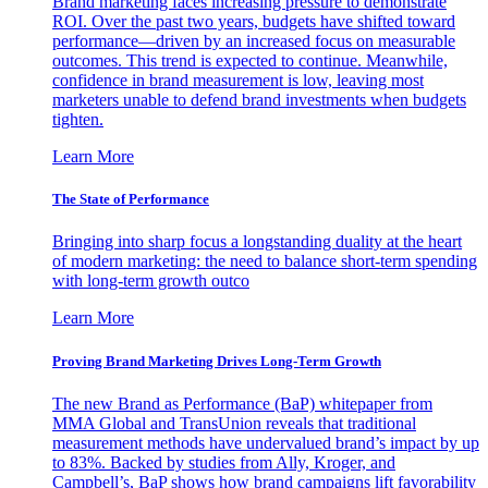
Brand marketing faces increasing pressure to demonstrate
ROI. Over the past two years, budgets have shifted toward
performance—driven by an increased focus on measurable
outcomes. This trend is expected to continue. Meanwhile,
confidence in brand measurement is low, leaving most
marketers unable to defend brand investments when budgets
tighten.
Learn More
The State of Performance
Bringing into sharp focus a longstanding duality at the heart
of modern marketing: the need to balance short-term spending
with long-term growth outco
Learn More
Proving Brand Marketing Drives Long-Term Growth
The new Brand as Performance (BaP) whitepaper from
MMA Global and TransUnion reveals that traditional
measurement methods have undervalued brand’s impact by up
to 83%. Backed by studies from Ally, Kroger, and
Campbell’s, BaP shows how brand campaigns lift favorability