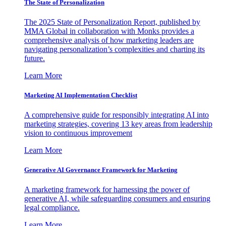
The State of Personalization
The 2025 State of Personalization Report, published by
MMA Global in collaboration with Monks provides a
comprehensive analysis of how marketing leaders are
navigating personalization’s complexities and charting its
future.
Learn More
Marketing AI Implementation Checklist
A comprehensive guide for responsibly integrating AI into
marketing strategies, covering 13 key areas from leadership
vision to continuous improvement
Learn More
Generative AI Governance Framework for Marketing
A marketing framework for harnessing the power of
generative AI, while safeguarding consumers and ensuring
legal compliance.
Learn More