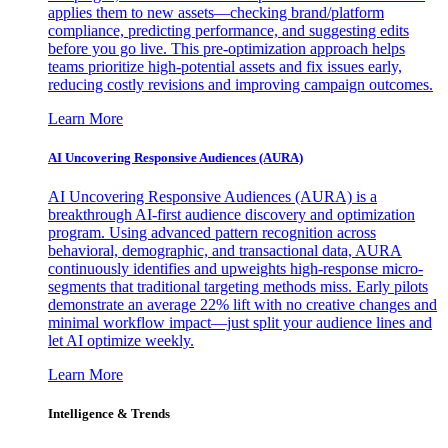
applies them to new assets—checking brand/platform
compliance, predicting performance, and suggesting edits
before you go live. This pre-optimization approach helps
teams prioritize high-potential assets and fix issues early,
reducing costly revisions and improving campaign outcomes.
Learn More
AI Uncovering Responsive Audiences (AURA)
AI Uncovering Responsive Audiences (AURA) is a
breakthrough AI-first audience discovery and optimization
program. Using advanced pattern recognition across
behavioral, demographic, and transactional data, AURA
continuously identifies and upweights high-response micro-
segments that traditional targeting methods miss. Early pilots
demonstrate an average 22% lift with no creative changes and
minimal workflow impact—just split your audience lines and
let AI optimize weekly.
Learn More
Intelligence & Trends