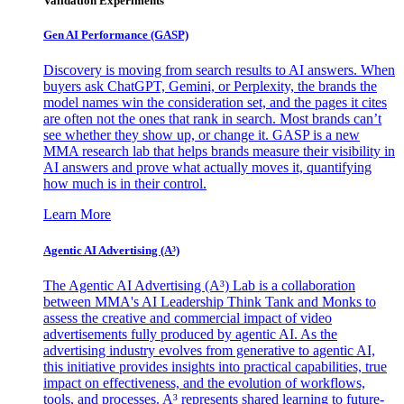
Validation Experiments
Gen AI
Performance (GASP)
Discovery is moving from search results to AI answers. When
buyers ask ChatGPT, Gemini, or Perplexity, the brands the
model names win the consideration set, and the pages it cites
are often not the ones that rank in search. Most brands can’t
see whether they show up, or change it. GASP is a new
MMA research lab that helps brands measure their visibility in
AI answers and prove what actually moves it, quantifying
how much is in their control.
Learn More
Agentic AI Advertising (A³)
The Agentic AI Advertising (A³) Lab is a collaboration
between MMA's AI Leadership Think Tank and Monks to
assess the creative and commercial impact of video
advertisements fully produced by agentic AI. As the
advertising industry evolves from generative to agentic AI,
this initiative provides insights into practical capabilities, true
impact on effectiveness, and the evolution of workflows,
tools, and processes. A³ represents shared learning to future-