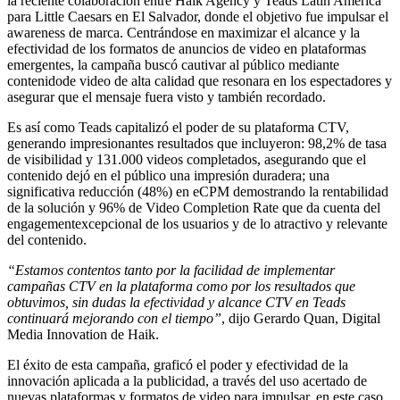
la reciente colaboración entre Haik Agency y Teads Latin America
para Little Caesars en El Salvador, donde el objetivo fue impulsar el
awareness de marca. Centrándose en maximizar el alcance y la
efectividad de los formatos de anuncios de video en plataformas
emergentes, la campaña buscó cautivar al público mediante
contenidode video de alta calidad que resonara en los espectadores y
asegurar que el mensaje fuera visto y también recordado.
Es así como Teads capitalizó el poder de su plataforma CTV,
generando impresionantes resultados que incluyeron: 98,2% de tasa
de visibilidad y 131.000 videos completados, asegurando que el
contenido dejó en el público una impresión duradera; una
significativa reducción (48%) en eCPM demostrando la rentabilidad
de la solución y 96% de Video Completion Rate que da cuenta del
engagementexcepcional de los usuarios y de lo atractivo y relevante
del contenido.
“Estamos contentos tanto por la facilidad de implementar
campañas CTV en la plataforma como por los resultados que
obtuvimos, sin dudas la efectividad y alcance CTV en Teads
continuará mejorando con el tiempo”
, dijo Gerardo Quan, Digital
Media Innovation de Haik.
El éxito de esta campaña, graficó el poder y efectividad de la
innovación aplicada a la publicidad, a través del uso acertado de
nuevas plataformas y formatos de video para impulsar, en este caso,