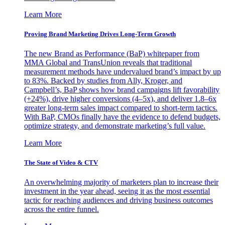
Learn More
Proving Brand Marketing Drives Long-Term Growth
The new Brand as Performance (BaP) whitepaper from
MMA Global and TransUnion reveals that traditional
measurement methods have undervalued brand’s impact by up
to 83%. Backed by studies from Ally, Kroger, and
Campbell’s, BaP shows how brand campaigns lift favorability
(+24%), drive higher conversions (4–5x), and deliver 1.8–6x
greater long-term sales impact compared to short-term tactics.
With BaP, CMOs finally have the evidence to defend budgets,
optimize strategy, and demonstrate marketing’s full value.
Learn More
The State of Video & CTV
An overwhelming majority of marketers plan to increase their
investment in the year ahead, seeing it as the most essential
tactic for reaching audiences and driving business outcomes
across the entire funnel.