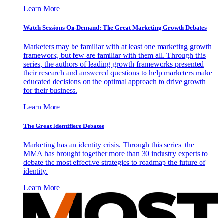
Learn More
Watch Sessions On-Demand: The Great Marketing Growth Debates
Marketers may be familiar with at least one marketing growth
framework, but few are familiar with them all. Through this
series, the authors of leading growth frameworks presented
their research and answered questions to help marketers make
educated decisions on the optimal approach to drive growth
for their business.
Learn More
The Great Identifiers Debates
Marketing has an identity crisis. Through this series, the
MMA has brought together more than 30 industry experts to
debate the most effective strategies to roadmap the future of
identity.
Learn More