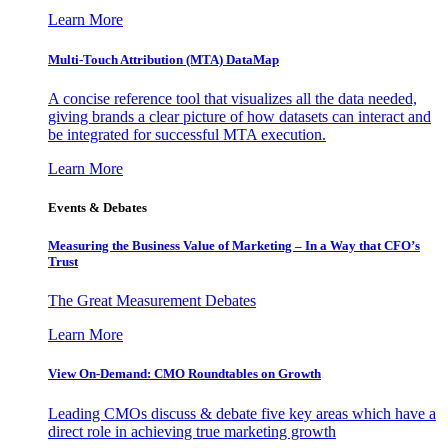
Learn More
Multi-Touch Attribution (MTA) DataMap
A concise reference tool that visualizes all the data needed,
giving brands a clear picture of how datasets can interact and
be integrated for successful MTA execution.
Learn More
Events & Debates
Measuring the Business Value of Marketing – In a Way that CFO’s
Trust
The Great Measurement Debates
Learn More
View On-Demand: CMO Roundtables on Growth
Leading CMOs discuss & debate five key areas which have a
direct role in achieving true marketing growth