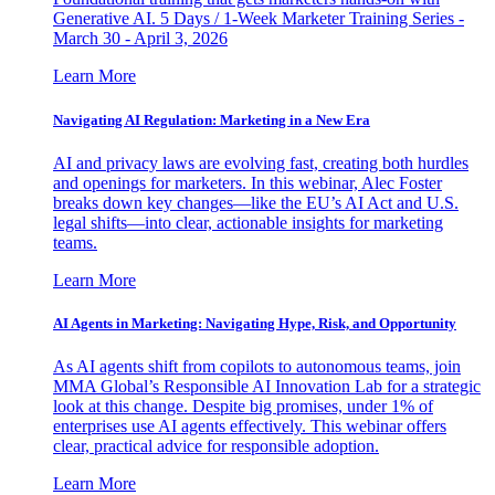
Generative AI. 5 Days / 1-Week Marketer Training Series -
March 30 - April 3, 2026
Learn More
Navigating AI Regulation: Marketing in a New Era
AI and privacy laws are evolving fast, creating both hurdles
and openings for marketers. In this webinar, Alec Foster
breaks down key changes—like the EU’s AI Act and U.S.
legal shifts—into clear, actionable insights for marketing
teams.
Learn More
AI Agents in Marketing: Navigating Hype, Risk, and Opportunity
As AI agents shift from copilots to autonomous teams, join
MMA Global’s Responsible AI Innovation Lab for a strategic
look at this change. Despite big promises, under 1% of
enterprises use AI agents effectively. This webinar offers
clear, practical advice for responsible adoption.
Learn More