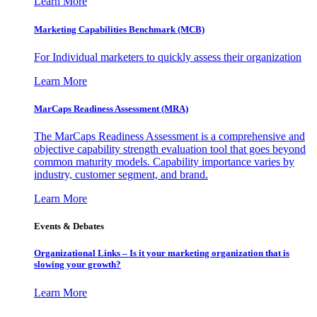
Learn More
Marketing Capabilities Benchmark (MCB)
For Individual marketers to quickly assess their organization
Learn More
MarCaps Readiness Assessment (MRA)
The MarCaps Readiness Assessment is a comprehensive and
objective capability strength evaluation tool that goes beyond
common maturity models. Capability importance varies by
industry, customer segment, and brand.
Learn More
Events & Debates
Organizational Links – Is it your marketing organization that is
slowing your growth?
Learn More