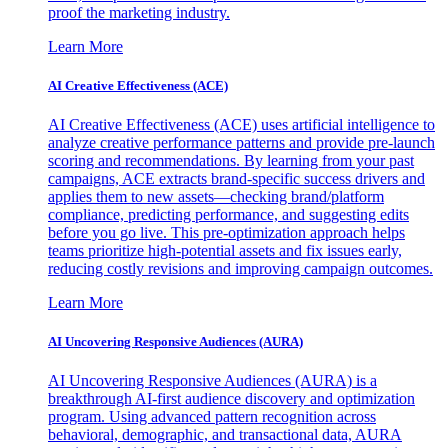
proof the marketing industry.
Learn More
AI Creative Effectiveness (ACE)
AI Creative Effectiveness (ACE) uses artificial intelligence to
analyze creative performance patterns and provide pre-launch
scoring and recommendations. By learning from your past
campaigns, ACE extracts brand-specific success drivers and
applies them to new assets—checking brand/platform
compliance, predicting performance, and suggesting edits
before you go live. This pre-optimization approach helps
teams prioritize high-potential assets and fix issues early,
reducing costly revisions and improving campaign outcomes.
Learn More
AI Uncovering Responsive Audiences (AURA)
AI Uncovering Responsive Audiences (AURA) is a
breakthrough AI-first audience discovery and optimization
program. Using advanced pattern recognition across
behavioral, demographic, and transactional data, AURA