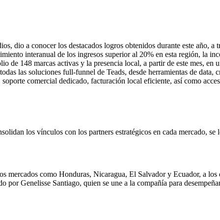
os, dio a conocer los destacados logros obtenidos durante este año, a t
imiento interanual de los ingresos superior al 20% en esta región, la 
io de 148 marcas activas y la presencia local, a partir de este mes, e
das las soluciones full-funnel de Teads, desde herramientas de data, cr
orte comercial dedicado, facturación local eficiente, así como acceso 
nsolidan los vínculos con los partners estratégicos en cada mercado, se 
os mercados como Honduras, Nicaragua, El Salvador y Ecuador, a los que
ado por Genelisse Santiago, quien se une a la compañía para desempeñar