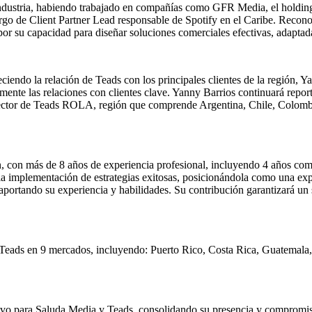
industria, habiendo trabajado en compañías como GFR Media, el holdin
o de Client Partner Lead responsable de Spotify en el Caribe. Reconoci
por su capacidad para diseñar soluciones comerciales efectivas, adaptada
iendo la relación de Teads con los principales clientes de la región,
amente las relaciones con clientes clave. Yanny Barrios continuará rep
ector de Teads ROLA, región que comprende Argentina, Chile, Colombi
, con más de 8 años de experiencia profesional, incluyendo 4 años como
la implementación de estrategias exitosas, posicionándola como una exp
rtando su experiencia y habilidades. Su contribución garantizará un sól
 Teads en 9 mercados, incluyendo: Puerto Rico, Costa Rica, Guatemal
tivo para Saluda Media y Teads, consolidando su presencia y compromiso