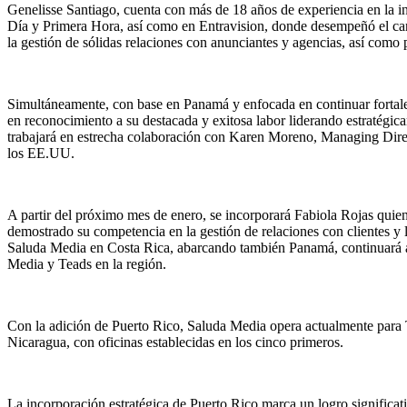
Genelisse Santiago, cuenta con más de 18 años de experiencia en la 
Día y Primera Hora, así como en Entravision, donde desempeñó el carg
la gestión de sólidas relaciones con anunciantes y agencias, así como 
Simultáneamente, con base en Panamá y enfocada en continuar fortalec
en reconocimiento a su destacada y exitosa labor liderando estratégic
trabajará en estrecha colaboración con Karen Moreno, Managing Dir
los EE.UU.
A partir del próximo mes de enero, se incorporará Fabiola Rojas quien
demostrado su competencia en la gestión de relaciones con clientes y 
Saluda Media en Costa Rica, abarcando también Panamá, continuará apo
Media y Teads en la región.
Con la adición de Puerto Rico, Saluda Media opera actualmente para
Nicaragua, con oficinas establecidas en los cinco primeros.
La incorporación estratégica de Puerto Rico marca un logro significa