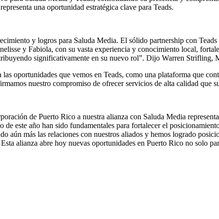
representa una oportunidad estratégica clave para Teads.
cimiento y logros para Saluda Media. El sólido partnership con Teads h
lisse y Fabiola, con su vasta experiencia y conocimiento local, fortal
ontribuyendo significativamente en su nuevo rol”. Dijo Warren Strifling
 a las oportunidades que vemos en Teads, como una plataforma que conti
firmamos nuestro compromiso de ofrecer servicios de alta calidad que su
ación de Puerto Rico a nuestra alianza con Saluda Media representa u
 de este año han sido fundamentales para fortalecer el posicionamiento
do aún más las relaciones con nuestros aliados y hemos logrado posici
n. Esta alianza abre hoy nuevas oportunidades en Puerto Rico no solo pa