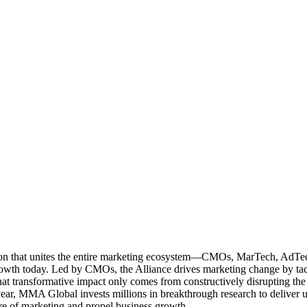
ation that unites the entire marketing ecosystem—CMOs, MarTech, Ad
g growth today. Led by CMOs, the Alliance drives marketing change by 
t transformative impact only comes from constructively disrupting the 
r, MMA Global invests millions in breakthrough research to deliver unas
re of marketing and propel business growth.