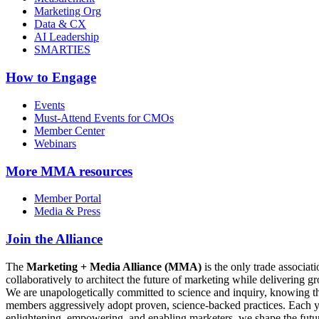
Marketing Org
Data & CX
AI Leadership
SMARTIES
How to Engage
Events
Must-Attend Events for CMOs
Member Center
Webinars
More
MMA resources
Member Portal
Media & Press
Join the Alliance
The
Marketing + Media Alliance (MMA)
is the only trade associ
collaboratively to architect the future of marketing while deliverin
We are unapologetically committed to science and inquiry, knowing tha
members aggressively adopt proven, science-backed practices. Each yea
enlightening, empowering, and enabling marketers, we shape the futu