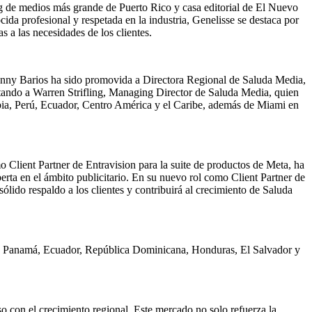
g de medios más grande de Puerto Rico y casa editorial de El Nuevo
da profesional y respetada en la industria, Genelisse se destaca por
s a las necesidades de los clientes.
 Yanny Barios ha sido promovida a Directora Regional de Saluda Media,
ortando a Warren Strifling, Managing Director de Saluda Media, quien
a, Perú, Ecuador, Centro América y el Caribe, además de Miami en
 Client Partner de Entravision para la suite de productos de Meta, ha
erta en el ámbito publicitario. En su nuevo rol como Client Partner de
ido respaldo a los clientes y contribuirá al crecimiento de Saluda
a, Panamá, Ecuador, República Dominicana, Honduras, El Salvador y
 con el crecimiento regional. Este mercado no solo refuerza la