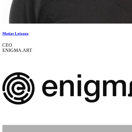
Matías Loizaga
CEO
ENIGMA.ART