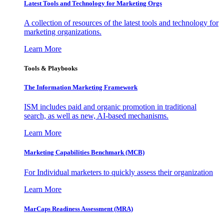
Latest Tools and Technology for Marketing Orgs
A collection of resources of the latest tools and technology for
marketing organizations.
Learn More
Tools & Playbooks
The Information
Marketing Framework
ISM includes paid and organic promotion in traditional
search, as well as new, AI-based mechanisms.
Learn More
Marketing Capabilities Benchmark (MCB)
For Individual marketers to quickly assess their organization
Learn More
MarCaps Readiness Assessment (MRA)