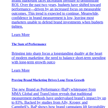
Brand marketing faces increasing pressure to demonstrate
ROI. Over the past two years, budgets have shifted toward
performance—driven by an increased focus on measurable
outcomes. This trend is expected to continue. Meanwhile,
confidence in brand measurement is low, leaving most
marketers unable to defend brand investments when budgets
tighten.
Learn More
The State of Performance
Bringing into sharp focus a longstanding duality at the heart
of modern marketing: the need to balance short-term spending
with long-term growth outco
Learn More
Proving Brand Marketing Drives Long-Term Growth
The new Brand as Performance (BaP) whitepaper from
MMA Global and TransUnion reveals that traditional
measurement methods have undervalued brand’s impact by up
to 83%. Backed by studies from Ally, Kroger, and
Campbell’s, BaP shows how brand campaigns lift favorability