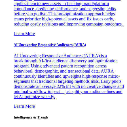
applies them to new assets—checking brand/platform
compliance, predicting performance, and suggesting edits
before you go live. This pre-optimization approach helps
teams prioritize high-potential assets and fix issues early,
reducing costly revisions and improving campaign outcomes.
Learn More
AI Uncovering Responsive Audiences (AURA)
AI Uncovering Responsive Audiences (AURA) is a
breakthrough AI-first audience discovery and optimization
program. Using advanced pattern recognition across
behavioral, demographic, and transactional data, AURA
continuously identifies and upweights high-response micro-
segments that traditional targeting methods miss. Early pilots
demonstrate an average 22% lift with no creative changes and
minimal workflow impact—just split your audience lines and
let AI optimize weekly.
Learn More
Intelligence & Trends