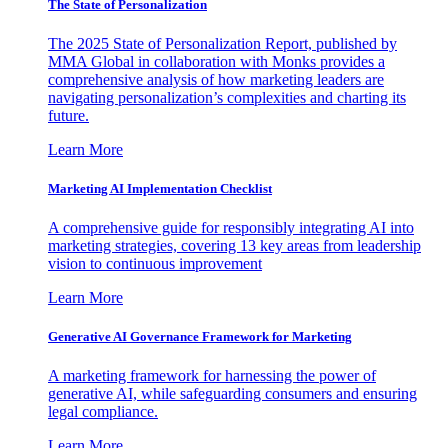
The State of Personalization
The 2025 State of Personalization Report, published by
MMA Global in collaboration with Monks provides a
comprehensive analysis of how marketing leaders are
navigating personalization’s complexities and charting its
future.
Learn More
Marketing AI Implementation Checklist
A comprehensive guide for responsibly integrating AI into
marketing strategies, covering 13 key areas from leadership
vision to continuous improvement
Learn More
Generative AI Governance Framework for Marketing
A marketing framework for harnessing the power of
generative AI, while safeguarding consumers and ensuring
legal compliance.
Learn More