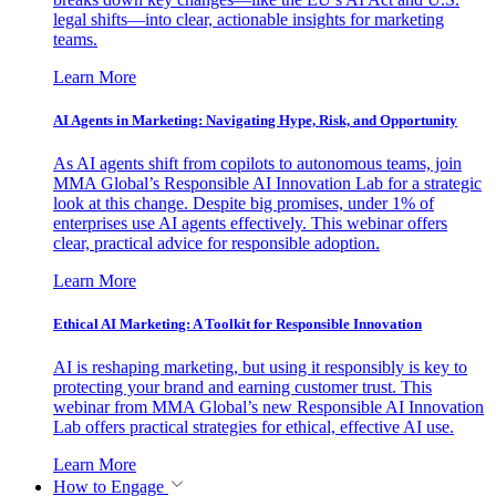
legal shifts—into clear, actionable insights for marketing
teams.
Learn More
AI Agents in Marketing: Navigating Hype, Risk, and Opportunity
As AI agents shift from copilots to autonomous teams, join
MMA Global’s Responsible AI Innovation Lab for a strategic
look at this change. Despite big promises, under 1% of
enterprises use AI agents effectively. This webinar offers
clear, practical advice for responsible adoption.
Learn More
Ethical AI Marketing: A Toolkit for Responsible Innovation
AI is reshaping marketing, but using it responsibly is key to
protecting your brand and earning customer trust. This
webinar from MMA Global’s new Responsible AI Innovation
Lab offers practical strategies for ethical, effective AI use.
Learn More
How to Engage