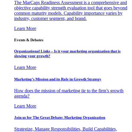
The MarCaps Readiness Assessment is a comprehensive and
objective capability strength evaluation tool that goes beyond
common maturity models. Capability importance varies by
industry, customer segment, and brand.
Learn More
Events & Debates
Organizational Links – Is it your marketing organization that is
slowing your growth?
Learn More
Marketing’s Mission and its Role in Growth Strategy
How does the mission of marketing tie to the firm’s growth
agenda?
Learn More
Join us for The Great Debate: Marketing Organization
Strategize, Manage Responsibilities, Build Capabilities,