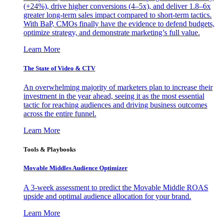
(+24%), drive higher conversions (4–5x), and deliver 1.8–6x
greater long-term sales impact compared to short-term tactics.
With BaP, CMOs finally have the evidence to defend budgets,
optimize strategy, and demonstrate marketing’s full value.
Learn More
The State of Video & CTV
An overwhelming majority of marketers plan to increase their
investment in the year ahead, seeing it as the most essential
tactic for reaching audiences and driving business outcomes
across the entire funnel.
Learn More
Tools & Playbooks
Movable Middles Audience Optimizer
A 3-week assessment to predict the Movable Middle ROAS
upside and optimal audience allocation for your brand.
Learn More