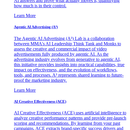
AI answers and prove what actually moves it, quantifying
how much is in their control.
Learn More
Agentic AI Advertising (A³)
The Agentic AI Advertising (A³) Lab is a collaboration
between MMA's AI Leadership Think Tank and Monks to
assess the creative and commercial impact of video
advertisements fully produced by agentic AI. As the
advertising industry evolves from generative to agentic AI,
this initiative provides insights into practical capabilities, true
impact on effectiveness, and the evolution of workflows,
tools, and processes. A³ represents shared learning to future-
proof the marketing industry.
Learn More
AI Creative Effectiveness (ACE)
AI Creative Effectiveness (ACE) uses artificial intelligence to
analyze creative performance patterns and provide pre-launch
scoring and recommendations. By learning from your past
campaigns, ACE extracts brand-specific success drivers and