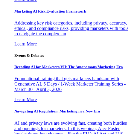
Marketing AI Risk Evaluation Framework
Addressing key risk categories, including privacy, accuracy,
ethical, and compliance risks, providing marketers with tools
to navigate the complex lan
Learn More
Events & Debates
Decoding AI for Marketers VII: The Autonomous Marketing Era
Foundational training that gets marketers hands-on with
Generative AI. 5 Days / 1-Week Marketer Training Series -
March 30 - April 3, 2026
Learn More
Navigating AI Regulation: Marketing in a New Era
AI and privacy laws are evolving fast, creating both hurdles
and openings for marketers. In this webinar, Alec Foster
breaks down key changes—like the EU’s AI Act and U.S.