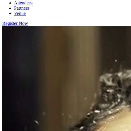
Attendees
Partners
Venue
Register Now