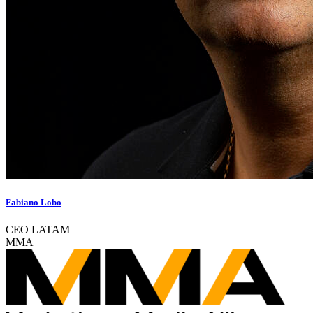
Fabiano Lobo
CEO LATAM
MMA