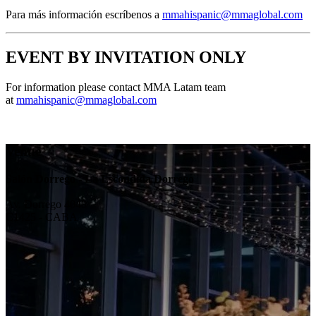
Para más información escríbenos a
mmahispanic@mmaglobal.com
EVENT BY INVITATION ONLY
For information please contact MMA Latam team
at
mmahispanic@mmaglobal.com
Venue
Salón Dorrego - La Escondida Dorrego
Av. Dorrego 4048
C1425 - CABA