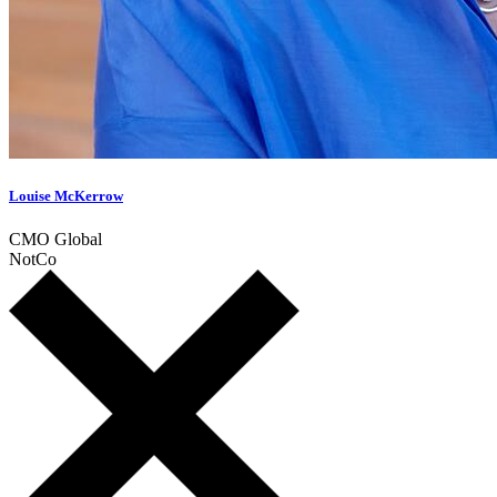
Louise McKerrow
CMO Global
NotCo