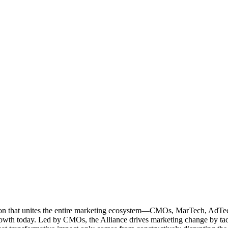
ation that unites the entire marketing ecosystem—CMOs, MarTech, Ad
g growth today. Led by CMOs, the Alliance drives marketing change by 