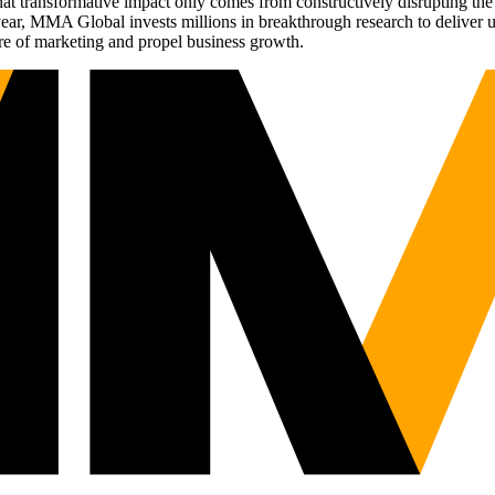
t transformative impact only comes from constructively disrupting the 
r, MMA Global invests millions in breakthrough research to deliver unas
re of marketing and propel business growth.