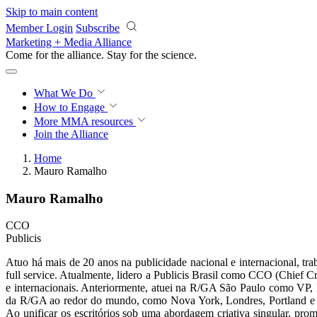
Skip to main content
Member Login
Subscribe
Marketing + Media Alliance
Come for the alliance. Stay for the
science.
What We Do
How to Engage
More
MMA resources
Join the Alliance
Home
Mauro Ramalho
Mauro Ramalho
CCO
Publicis
Atuo há mais de 20 anos na publicidade nacional e internacional, trab
full service. Atualmente, lidero a Publicis Brasil como CCO (Chief Cr
e internacionais. Anteriormente, atuei na R/GA São Paulo como VP, E
da R/GA ao redor do mundo, como Nova York, Londres, Portland e Ca
Ao unificar os escritórios sob uma abordagem criativa singular, pr