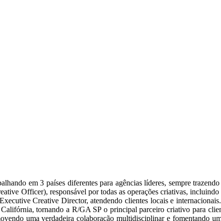
alhando em 3 países diferentes para agências líderes, sempre trazendo u
eative Officer), responsável por todas as operações criativas, incluindo
xecutive Creative Director, atendendo clientes locais e internacionai
lifórnia, tornando a R/GA SP o principal parceiro criativo para cl
omovendo uma verdadeira colaboração multidisciplinar e fomentando uma