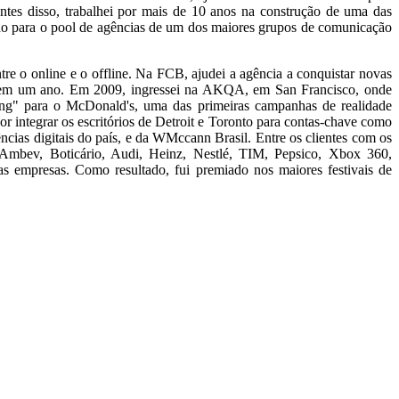
tes disso, trabalhei por mais de 10 anos na construção de uma das
ndo para o pool de agências de um dos maiores grupos de comunicação
re o online e o offline. Na FCB, ajudei a agência a conquistar novas
s em um ano. Em 2009, ingressei na AKQA, em San Francisco, onde
ng" para o McDonald's, uma das primeiras campanhas de realidade
r integrar os escritórios de Detroit e Toronto para contas-chave como
cias digitais do país, e da WMccann Brasil. Entre os clientes com os
, Ambev, Boticário, Audi, Heinz, Nestlé, TIM, Pepsico, Xbox 360,
s empresas. Como resultado, fui premiado nos maiores festivais de