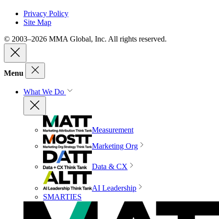
Privacy Policy
Site Map
© 2003–2026 MMA Global, Inc. All rights reserved.
Menu
What We Do
Measurement
Marketing Org
Data & CX
AI Leadership
SMARTIES