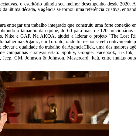
ativas, o escritório atingiu seu melhor desempenho desde 2020. An
da última década, a agência se tornou uma referência criativa, entra
ara entregar um trabalho integrado que construiu uma forte conexão ent
 dobrando o tamanho da equipe, de 60 para mais de 120 funcionário
ods, Nike e GAP. Na AKQA, ajudei a liderar o projeto "The Lost Ri
trabalhei na Organic, em Toronto, onde fui responsável criativamente po
 elevar a qualidade do trabalho da AgenciaClick, uma das maiores agên
o de campanhas criativas estão: Spotify, Google, Facebook, TikTok
Jeep, GM, Johnson & Johnson, Mastercard, Itaú, entre muitas outra