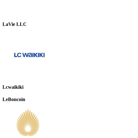
LaVie LLC
Lcwaikiki
LeBoncoin