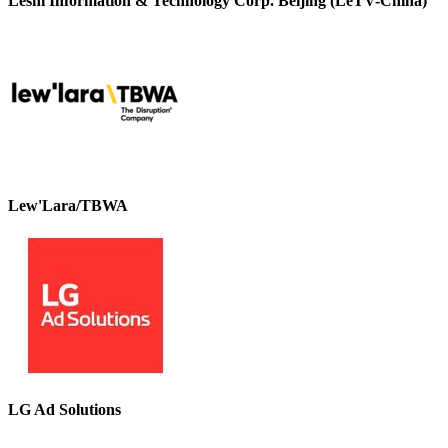
Leshi Information & Technology Corp. Beijing (LeTV-China)
Lew'Lara/TBWA
LG Ad Solutions