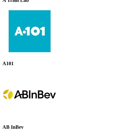
A Train Lab
A101
AB InBev