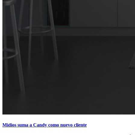
Midios suma a Candy como nuevo cliente