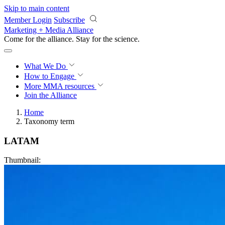
Skip to main content
Member Login
Subscribe
Marketing + Media Alliance
Come for the alliance. Stay for the
revolution.
What We Do
How to Engage
More
MMA resources
Join the Alliance
Home
Taxonomy term
LATAM
Thumbnail: