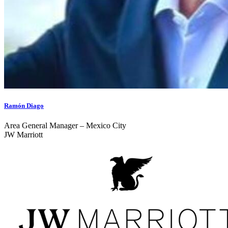
Ramón Diago
Area General Manager – Mexico City
JW Marriott