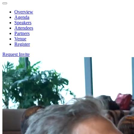
Overview
Agenda
Speakers
Attendees
Partners
Venue
Register
Request Invite