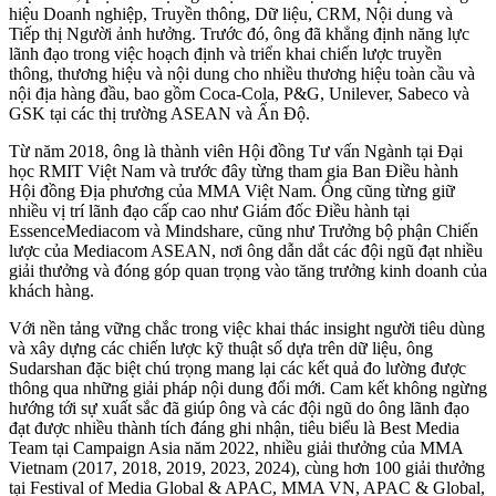
hiệu Doanh nghiệp, Truyền thông, Dữ liệu, CRM, Nội dung và
Tiếp thị Người ảnh hưởng. Trước đó, ông đã khẳng định năng lực
lãnh đạo trong việc hoạch định và triển khai chiến lược truyền
thông, thương hiệu và nội dung cho nhiều thương hiệu toàn cầu và
nội địa hàng đầu, bao gồm Coca-Cola, P&G, Unilever, Sabeco và
GSK tại các thị trường ASEAN và Ấn Độ.
Từ năm 2018, ông là thành viên Hội đồng Tư vấn Ngành tại Đại
học RMIT Việt Nam và trước đây từng tham gia Ban Điều hành
Hội đồng Địa phương của MMA Việt Nam. Ông cũng từng giữ
nhiều vị trí lãnh đạo cấp cao như Giám đốc Điều hành tại
EssenceMediacom và Mindshare, cũng như Trưởng bộ phận Chiến
lược của Mediacom ASEAN, nơi ông dẫn dắt các đội ngũ đạt nhiều
giải thưởng và đóng góp quan trọng vào tăng trưởng kinh doanh của
khách hàng.
Với nền tảng vững chắc trong việc khai thác insight người tiêu dùng
và xây dựng các chiến lược kỹ thuật số dựa trên dữ liệu, ông
Sudarshan đặc biệt chú trọng mang lại các kết quả đo lường được
thông qua những giải pháp nội dung đổi mới. Cam kết không ngừng
hướng tới sự xuất sắc đã giúp ông và các đội ngũ do ông lãnh đạo
đạt được nhiều thành tích đáng ghi nhận, tiêu biểu là Best Media
Team tại Campaign Asia năm 2022, nhiều giải thưởng của MMA
Vietnam (2017, 2018, 2019, 2023, 2024), cùng hơn 100 giải thưởng
tại Festival of Media Global & APAC, MMA VN, APAC & Global,