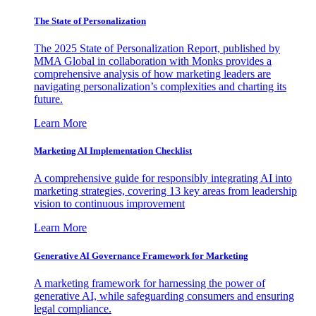
The State of Personalization
The 2025 State of Personalization Report, published by
MMA Global in collaboration with Monks provides a
comprehensive analysis of how marketing leaders are
navigating personalization’s complexities and charting its
future.
Learn More
Marketing AI Implementation Checklist
A comprehensive guide for responsibly integrating AI into
marketing strategies, covering 13 key areas from leadership
vision to continuous improvement
Learn More
Generative AI Governance Framework for Marketing
A marketing framework for harnessing the power of
generative AI, while safeguarding consumers and ensuring
legal compliance.