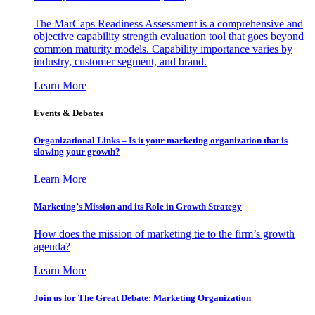
The MarCaps Readiness Assessment is a comprehensive and
objective capability strength evaluation tool that goes beyond
common maturity models. Capability importance varies by
industry, customer segment, and brand.
Learn More
Events & Debates
Organizational Links – Is it your marketing organization that is
slowing your growth?
Learn More
Marketing’s Mission and its Role in Growth Strategy
How does the mission of marketing tie to the firm’s growth
agenda?
Learn More
Join us for The Great Debate: Marketing Organization