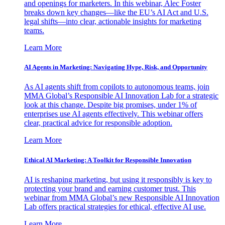
and openings for marketers. In this webinar, Alec Foster
breaks down key changes—like the EU’s AI Act and U.S.
legal shifts—into clear, actionable insights for marketing
teams.
Learn More
AI Agents in Marketing: Navigating Hype, Risk, and Opportunity
As AI agents shift from copilots to autonomous teams, join
MMA Global’s Responsible AI Innovation Lab for a strategic
look at this change. Despite big promises, under 1% of
enterprises use AI agents effectively. This webinar offers
clear, practical advice for responsible adoption.
Learn More
Ethical AI Marketing: A Toolkit for Responsible Innovation
AI is reshaping marketing, but using it responsibly is key to
protecting your brand and earning customer trust. This
webinar from MMA Global’s new Responsible AI Innovation
Lab offers practical strategies for ethical, effective AI use.
Learn More