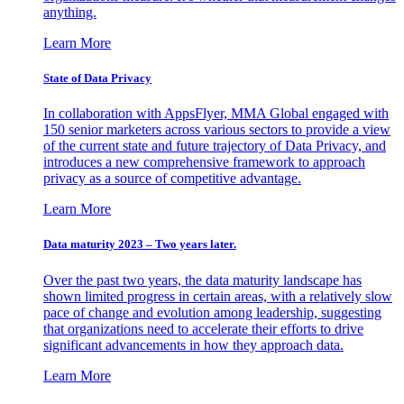
anything.
Learn More
State of Data Privacy
In collaboration with AppsFlyer, MMA Global engaged with
150 senior marketers across various sectors to provide a view
of the current state and future trajectory of Data Privacy, and
introduces a new comprehensive framework to approach
privacy as a source of competitive advantage.
Learn More
Data maturity 2023 – Two years later.
Over the past two years, the data maturity landscape has
shown limited progress in certain areas, with a relatively slow
pace of change and evolution among leadership, suggesting
that organizations need to accelerate their efforts to drive
significant advancements in how they approach data.
Learn More