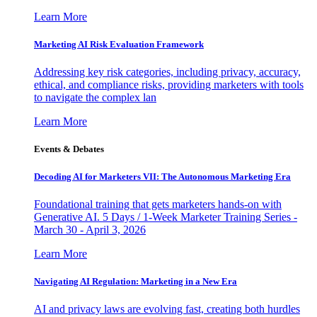
Learn More
Marketing AI Risk Evaluation Framework
Addressing key risk categories, including privacy, accuracy,
ethical, and compliance risks, providing marketers with tools
to navigate the complex lan
Learn More
Events & Debates
Decoding AI for Marketers VII: The Autonomous Marketing Era
Foundational training that gets marketers hands-on with
Generative AI. 5 Days / 1-Week Marketer Training Series -
March 30 - April 3, 2026
Learn More
Navigating AI Regulation: Marketing in a New Era
AI and privacy laws are evolving fast, creating both hurdles