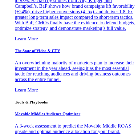
to 83%. Backed by studies from Ally, Kroger, and
Campbell’s, BaP shows how brand campaigns lift favorability
(+24%), drive higher conversions (4–5x), and deliver 1.8–6x
greater long-term sales impact compared to short-term tactics.
With BaP, CMOs finally have the evidence to defend budgets,
optimize strategy, and demonstrate marketing’s full value.
Learn More
The State of Video & CTV
An overwhelming majority of marketers plan to increase their
investment in the year ahead, seeing it as the most essential
tactic for reaching audiences and driving business outcomes
across the entire funnel.
Learn More
Tools & Playbooks
Movable Middles Audience Optimizer
A 3-week assessment to predict the Movable Middle ROAS
upside and optimal audience allocation for your brand.