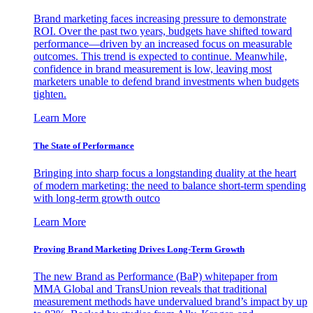
Brand marketing faces increasing pressure to demonstrate
ROI. Over the past two years, budgets have shifted toward
performance—driven by an increased focus on measurable
outcomes. This trend is expected to continue. Meanwhile,
confidence in brand measurement is low, leaving most
marketers unable to defend brand investments when budgets
tighten.
Learn More
The State of Performance
Bringing into sharp focus a longstanding duality at the heart
of modern marketing: the need to balance short-term spending
with long-term growth outco
Learn More
Proving Brand Marketing Drives Long-Term Growth
The new Brand as Performance (BaP) whitepaper from
MMA Global and TransUnion reveals that traditional
measurement methods have undervalued brand’s impact by up