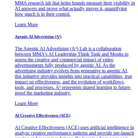
MMA research lab that helps brands measure their visibility in
AI answers and prove what actually moves it, quantifying
how much is in their control.
Learn More
Agentic AI Advertising (A³)
The Agentic AI Advertising (A³) Lab is a collaboration
between MMA's AI Leadership Think Tank and Monks to
assess the creative and commercial impact of video
advertisements fully produced by agentic AI. As the
advertising industry evolves from generative to agentic AI,
this initiative provides insights into practical capabilities, true
impact on effectiveness, and the evolution of workflows,
tools, and processes. A³ represents shared learning to future-
proof the marketing industry.
Learn More
AI Creative Effectiveness (ACE)
AI Creative Effectiveness (ACE) uses artificial intelligence to
analyze creative performance patterns and provide pre-launch