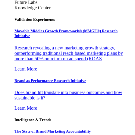
Future Labs
Knowledge Center
Validation Experiments
Movable Middles Growth Framework® (MMGF®) Research
Initiative
Research revealing a new marketing growth strategy,
outperforming traditional reach-based marketing plans by
more than 50% on return on ad spend (ROAS
Learn More
Brand as Performance Research Initiative
Does brand lift translate into business outcomes and how
sustainable is it?
Learn More
Intelligence & Trends
The State of Brand Marketing Accountability