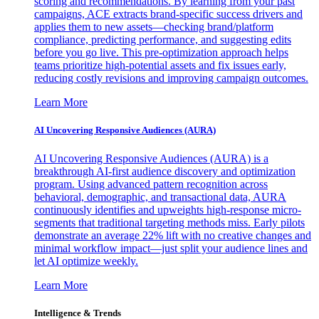
scoring and recommendations. By learning from your past
campaigns, ACE extracts brand-specific success drivers and
applies them to new assets—checking brand/platform
compliance, predicting performance, and suggesting edits
before you go live. This pre-optimization approach helps
teams prioritize high-potential assets and fix issues early,
reducing costly revisions and improving campaign outcomes.
Learn More
AI Uncovering Responsive Audiences (AURA)
AI Uncovering Responsive Audiences (AURA) is a
breakthrough AI-first audience discovery and optimization
program. Using advanced pattern recognition across
behavioral, demographic, and transactional data, AURA
continuously identifies and upweights high-response micro-
segments that traditional targeting methods miss. Early pilots
demonstrate an average 22% lift with no creative changes and
minimal workflow impact—just split your audience lines and
let AI optimize weekly.
Learn More
Intelligence & Trends