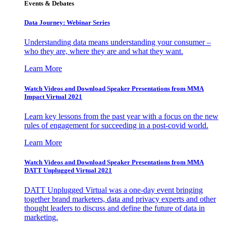
Events & Debates
Data Journey: Webinar Series
Understanding data means understanding your consumer –
who they are, where they are and what they want.
Learn More
Watch Videos and Download Speaker Presentations from MMA
Impact Virtual 2021
Learn key lessons from the past year with a focus on the new
rules of engagement for succeeding in a post-covid world.
Learn More
Watch Videos and Download Speaker Presentations from MMA
DATT Unplugged Virtual 2021
DATT Unplugged Virtual was a one-day event bringing
together brand marketers, data and privacy experts and other
thought leaders to discuss and define the future of data in
marketing.