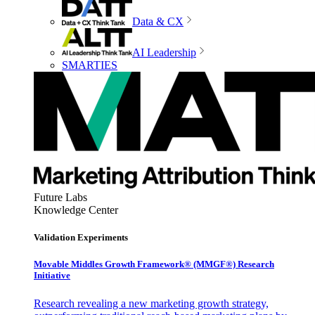
Data & CX
AI Leadership
SMARTIES
Future Labs
Knowledge Center
Validation Experiments
Movable Middles Growth Framework® (MMGF®) Research
Initiative
Research revealing a new marketing growth strategy,