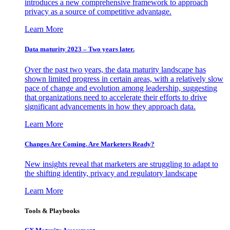
introduces a new comprehensive framework to approach
privacy as a source of competitive advantage.
Learn More
Data maturity 2023 – Two years later.
Over the past two years, the data maturity landscape has
shown limited progress in certain areas, with a relatively slow
pace of change and evolution among leadership, suggesting
that organizations need to accelerate their efforts to drive
significant advancements in how they approach data.
Learn More
Changes Are Coming. Are Marketers Ready?
New insights reveal that marketers are struggling to adapt to
the shifting identity, privacy and regulatory landscape
Learn More
Tools & Playbooks