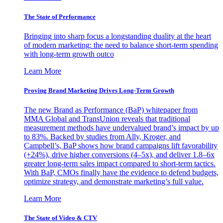
The State of Performance
Bringing into sharp focus a longstanding duality at the heart
of modern marketing: the need to balance short-term spending
with long-term growth outco
Learn More
Proving Brand Marketing Drives Long-Term Growth
The new Brand as Performance (BaP) whitepaper from
MMA Global and TransUnion reveals that traditional
measurement methods have undervalued brand’s impact by up
to 83%. Backed by studies from Ally, Kroger, and
Campbell’s, BaP shows how brand campaigns lift favorability
(+24%), drive higher conversions (4–5x), and deliver 1.8–6x
greater long-term sales impact compared to short-term tactics.
With BaP, CMOs finally have the evidence to defend budgets,
optimize strategy, and demonstrate marketing’s full value.
Learn More
The State of Video & CTV