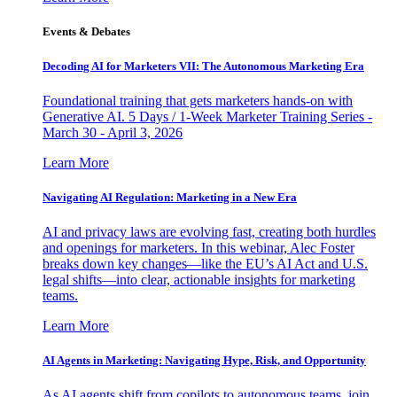
Events & Debates
Decoding AI for Marketers VII: The Autonomous Marketing Era
Foundational training that gets marketers hands-on with
Generative AI. 5 Days / 1-Week Marketer Training Series -
March 30 - April 3, 2026
Learn More
Navigating AI Regulation: Marketing in a New Era
AI and privacy laws are evolving fast, creating both hurdles
and openings for marketers. In this webinar, Alec Foster
breaks down key changes—like the EU’s AI Act and U.S.
legal shifts—into clear, actionable insights for marketing
teams.
Learn More
AI Agents in Marketing: Navigating Hype, Risk, and Opportunity
As AI agents shift from copilots to autonomous teams, join