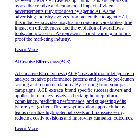
between MMA's AI Leadership Think Tank and Monks to
assess the creative and commercial impact of video
advertisements fully produced by agentic AI. As the
advertising industry evolves from generative to agentic AI,
this initiative provides insights into practical capabilities, true
impact on effectiveness, and the evolution of workflows,
tools, and processes. A³ represents shared learning to future-
proof the marketing industry.
Learn More
AI Creative Effectiveness (ACE)
AI Creative Effectiveness (ACE) uses artificial intelligence to
analyze creative performance patterns and provide pre-launch
scoring and recommendations. By learning from your past
campaigns, ACE extracts brand-specific success drivers and
applies them to new assets—checking brand/platform
compliance, predicting performance, and suggesting edits
before you go live. This pre-optimization approach helps
teams prioritize high-potential assets and fix issues early,
reducing costly revisions and improving campaign outcomes.
Learn More