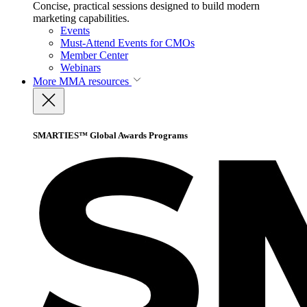
Concise, practical sessions designed to build modern
marketing capabilities.
Events
Must-Attend Events for CMOs
Member Center
Webinars
More
MMA resources
SMARTIES™ Global Awards Programs