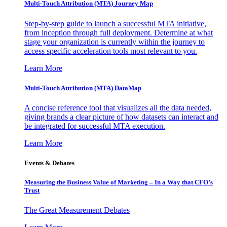
Multi-Touch Attribution (MTA) Journey Map
Step-by-step guide to launch a successful MTA initiative,
from inception through full deployment. Determine at what
stage your organization is currently within the journey to
access specific acceleration tools most relevant to you.
Learn More
Multi-Touch Attribution (MTA) DataMap
A concise reference tool that visualizes all the data needed,
giving brands a clear picture of how datasets can interact and
be integrated for successful MTA execution.
Learn More
Events & Debates
Measuring the Business Value of Marketing – In a Way that CFO’s
Trust
The Great Measurement Debates