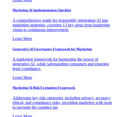
Marketing AI Implementation Checklist
A comprehensive guide for responsibly integrating AI into
marketing strategies, covering 13 key areas from leadership
vision to continuous improvement
Learn More
Generative AI Governance Framework for Marketing
A marketing framework for harnessing the power of
generative AI, while safeguarding consumers and ensuring
legal compliance.
Learn More
Marketing AI Risk Evaluation Framework
Addressing key risk categories, including privacy, accuracy,
ethical, and compliance risks, providing marketers with tools
to navigate the complex lan
Learn More