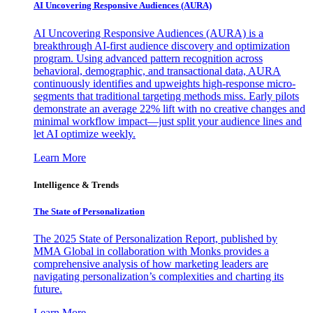
AI Uncovering Responsive Audiences (AURA)
AI Uncovering Responsive Audiences (AURA) is a
breakthrough AI-first audience discovery and optimization
program. Using advanced pattern recognition across
behavioral, demographic, and transactional data, AURA
continuously identifies and upweights high-response micro-
segments that traditional targeting methods miss. Early pilots
demonstrate an average 22% lift with no creative changes and
minimal workflow impact—just split your audience lines and
let AI optimize weekly.
Learn More
Intelligence & Trends
The State of Personalization
The 2025 State of Personalization Report, published by
MMA Global in collaboration with Monks provides a
comprehensive analysis of how marketing leaders are
navigating personalization’s complexities and charting its
future.
Learn More