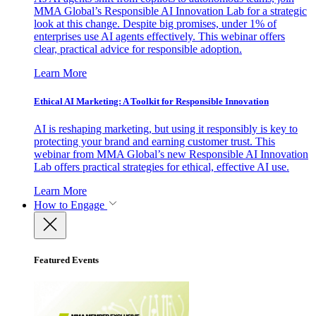
MMA Global’s Responsible AI Innovation Lab for a strategic
look at this change. Despite big promises, under 1% of
enterprises use AI agents effectively. This webinar offers
clear, practical advice for responsible adoption.
Learn More
Ethical AI Marketing: A Toolkit for Responsible Innovation
AI is reshaping marketing, but using it responsibly is key to
protecting your brand and earning customer trust. This
webinar from MMA Global’s new Responsible AI Innovation
Lab offers practical strategies for ethical, effective AI use.
Learn More
How to Engage
Featured Events