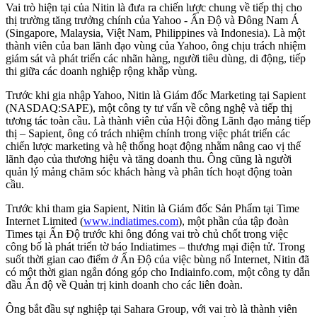
Vai trò hiện tại của Nitin là đưa ra chiến lược chung về tiếp thị cho
thị trường tăng trưởng chính của Yahoo - Ấn Độ và Đông Nam Á
(Singapore, Malaysia, Việt Nam, Philippines và Indonesia). Là một
thành viên của ban lãnh đạo vùng của Yahoo, ông chịu trách nhiệm
giám sát và phát triển các nhãn hàng, người tiêu dùng, di động, tiếp
thi giữa các doanh nghiệp rộng khắp vùng.
Trước khi gia nhập Yahoo, Nitin là Giám đốc Marketing tại Sapient
(NASDAQ:SAPE), một công ty tư vấn về công nghệ và tiếp thị
tương tác toàn cầu. Là thành viên của Hội đồng Lãnh đạo mảng tiếp
thị – Sapient, ông có trách nhiệm chính trong việc phát triển các
chiến lược marketing và hệ thống hoạt động nhằm nâng cao vị thế
lãnh đạo của thương hiệu và tăng doanh thu. Ông cũng là người
quản lý mảng chăm sóc khách hàng và phân tích hoạt động toàn
cầu.
Trước khi tham gia Sapient, Nitin là Giám đốc Sản Phẩm tại Time
Internet Limited (
www.indiatimes.com
), một phần của tập đoàn
Times tại Ấn Độ trước khi ông đóng vai trò chủ chốt trong việc
công bố là phát triển tờ báo Indiatimes – thương mại điện tử. Trong
suốt thời gian cao điểm ở Ấn Độ của việc bùng nổ Internet, Nitin đã
có một thời gian ngắn đóng góp cho Indiainfo.com, một công ty dẫn
đầu Ấn độ về Quản trị kinh doanh cho các liên đoàn.
Ông bắt đầu sự nghiệp tại Sahara Group, với vai trò là thành viên