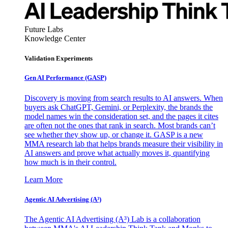
Future Labs
Knowledge Center
Validation Experiments
Gen AI
Performance (GASP)
Discovery is moving from search results to AI answers. When
buyers ask ChatGPT, Gemini, or Perplexity, the brands the
model names win the consideration set, and the pages it cites
are often not the ones that rank in search. Most brands can’t
see whether they show up, or change it. GASP is a new
MMA research lab that helps brands measure their visibility in
AI answers and prove what actually moves it, quantifying
how much is in their control.
Learn More
Agentic AI Advertising (A³)
The Agentic AI Advertising (A³) Lab is a collaboration