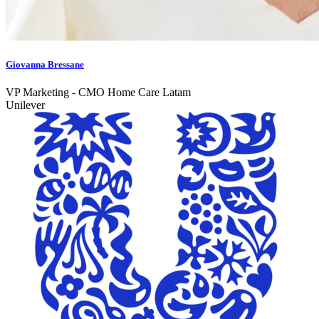
Giovanna Bressane
VP Marketing - CMO Home Care Latam
Unilever