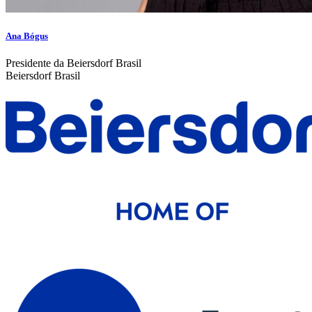
Ana Bógus
Presidente da Beiersdorf Brasil
Beiersdorf Brasil