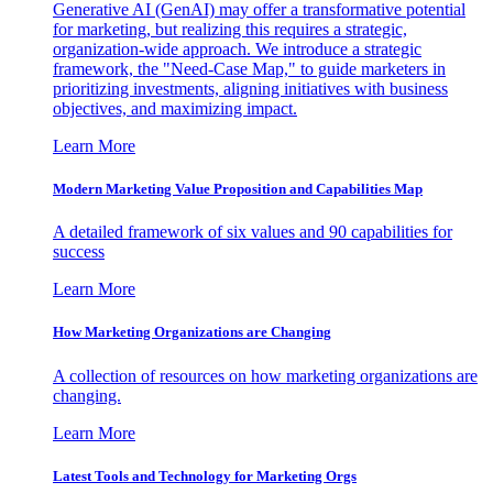
Generative AI (GenAI) may offer a transformative potential
for marketing, but realizing this requires a strategic,
organization-wide approach. We introduce a strategic
framework, the "Need-Case Map," to guide marketers in
prioritizing investments, aligning initiatives with business
objectives, and maximizing impact.
Learn More
Modern Marketing Value Proposition and Capabilities Map
A detailed framework of six values and 90 capabilities for
success
Learn More
How Marketing Organizations are Changing
A collection of resources on how marketing organizations are
changing.
Learn More
Latest Tools and Technology for Marketing Orgs