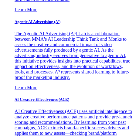
Learn More
Agentic AI Advertising (A³)
The Agentic AI Advertising (A³) Lab is a collaboration
between MMA's AI Leadership Think Tank and Monks to
assess the creative and commercial impact of video
advertisements fully produced by agentic AI. As the
advertising industry evolves from generative to agentic AI,
this initiative provides insights into practical capabilities, true
impact on effectiveness, and the evolution of workflows,
tools, and processes. A³ represents shared learning to future-
proof the marketing industry.
Learn More
AI Creative Effectiveness (ACE)
AI Creative Effectiveness (ACE) uses artificial intelligence to
analyze creative performance patterns and provide pre-launch
scoring and recommendations. By learning from your past
campaigns, ACE extracts brand-specific success drivers and
applies them to new assets—checking brand/platform