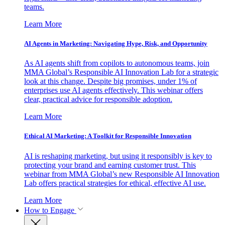
teams.
Learn More
AI Agents in Marketing: Navigating Hype, Risk, and Opportunity
As AI agents shift from copilots to autonomous teams, join
MMA Global’s Responsible AI Innovation Lab for a strategic
look at this change. Despite big promises, under 1% of
enterprises use AI agents effectively. This webinar offers
clear, practical advice for responsible adoption.
Learn More
Ethical AI Marketing: A Toolkit for Responsible Innovation
AI is reshaping marketing, but using it responsibly is key to
protecting your brand and earning customer trust. This
webinar from MMA Global’s new Responsible AI Innovation
Lab offers practical strategies for ethical, effective AI use.
Learn More
How to Engage