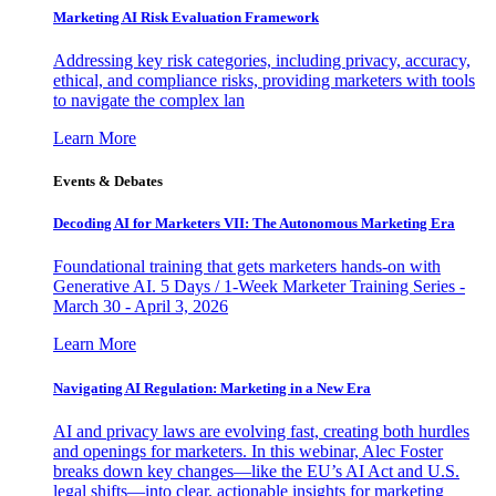
Marketing AI Risk Evaluation Framework
Addressing key risk categories, including privacy, accuracy,
ethical, and compliance risks, providing marketers with tools
to navigate the complex lan
Learn More
Events & Debates
Decoding AI for Marketers VII: The Autonomous Marketing Era
Foundational training that gets marketers hands-on with
Generative AI. 5 Days / 1-Week Marketer Training Series -
March 30 - April 3, 2026
Learn More
Navigating AI Regulation: Marketing in a New Era
AI and privacy laws are evolving fast, creating both hurdles
and openings for marketers. In this webinar, Alec Foster
breaks down key changes—like the EU’s AI Act and U.S.
legal shifts—into clear, actionable insights for marketing