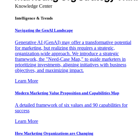
Knowledge Center
Intelligence & Trends
Navigating the GenAI Landscape
Generative AI (GenAI) may offer a transformative potential
for marketing, but realizing this requires a strategic,
organization-wide approach. We introduce a strategic
framework, the "Need-Case Map," to guide marketers in
prioritizing investments, aligning initiatives with business
objectives, and maximizing impact.
Learn More
Modern Marketing Value Proposition and Capabilities Map
A detailed framework of six values and 90 capabilities for
success
Learn More
How Marketing Organizations are Changing