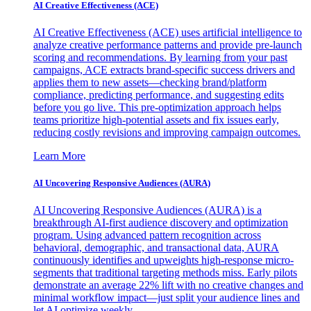
AI Creative Effectiveness (ACE)
AI Creative Effectiveness (ACE) uses artificial intelligence to
analyze creative performance patterns and provide pre-launch
scoring and recommendations. By learning from your past
campaigns, ACE extracts brand-specific success drivers and
applies them to new assets—checking brand/platform
compliance, predicting performance, and suggesting edits
before you go live. This pre-optimization approach helps
teams prioritize high-potential assets and fix issues early,
reducing costly revisions and improving campaign outcomes.
Learn More
AI Uncovering Responsive Audiences (AURA)
AI Uncovering Responsive Audiences (AURA) is a
breakthrough AI-first audience discovery and optimization
program. Using advanced pattern recognition across
behavioral, demographic, and transactional data, AURA
continuously identifies and upweights high-response micro-
segments that traditional targeting methods miss. Early pilots
demonstrate an average 22% lift with no creative changes and
minimal workflow impact—just split your audience lines and
let AI optimize weekly.