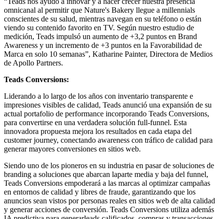
“Teads nos ayudó a innovar y a hacer crecer nuestra presencia
omnicanal al permitir que Nature's Bakery llegue a millennials
conscientes de su salud, mientras navegan en su teléfono o están
viendo su contenido favorito en TV. Según nuestro estudio de
medición, Teads impulsó un aumento de +3,2 puntos en Brand
Awareness y un incremento de +3 puntos en la Favorabilidad de
Marca en solo 10 semanas”, Katharine Painter, Directora de Medios
de Apollo Partners.
Teads Conversions:
Liderando a lo largo de los años con inventario transparente e
impresiones visibles de calidad, Teads anunció una expansión de su
actual portafolio de performance incorporando Teads Conversions,
para convertirse en una verdadera solución full-funnel. Esta
innovadora propuesta mejora los resultados en cada etapa del
customer journey, conectando awareness con tráfico de calidad para
generar mayores conversiones en sitios web.
Siendo uno de los pioneros en su industria en pasar de soluciones de
branding a soluciones que abarcan laparte media y baja del funnel,
Teads Conversions empoderará a las marcas al optimizar campañas
en entornos de calidad y libres de fraude, garantizando que los
anuncios sean vistos por personas reales en sitios web de alta calidad
y generar acciones de conversión. Teads Conversions utiliza además
IA predictiva para generarleads calificados, compras y transacciones,