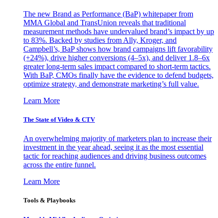
The new Brand as Performance (BaP) whitepaper from
MMA Global and TransUnion reveals that traditional
measurement methods have undervalued brand’s impact by up
to 83%. Backed by studies from Ally, Kroger, and
Campbell’s, BaP shows how brand campaigns lift favorability
(+24%), drive higher conversions (4–5x), and deliver 1.8–6x
greater long-term sales impact compared to short-term tactics.
With BaP, CMOs finally have the evidence to defend budgets,
optimize strategy, and demonstrate marketing’s full value.
Learn More
The State of Video & CTV
An overwhelming majority of marketers plan to increase their
investment in the year ahead, seeing it as the most essential
tactic for reaching audiences and driving business outcomes
across the entire funnel.
Learn More
Tools & Playbooks