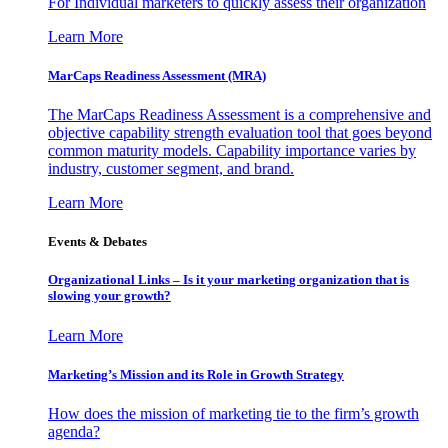
For Individual marketers to quickly assess their organization
Learn More
MarCaps Readiness Assessment (MRA)
The MarCaps Readiness Assessment is a comprehensive and
objective capability strength evaluation tool that goes beyond
common maturity models. Capability importance varies by
industry, customer segment, and brand.
Learn More
Events & Debates
Organizational Links – Is it your marketing organization that is
slowing your growth?
Learn More
Marketing’s Mission and its Role in Growth Strategy
How does the mission of marketing tie to the firm’s growth
agenda?