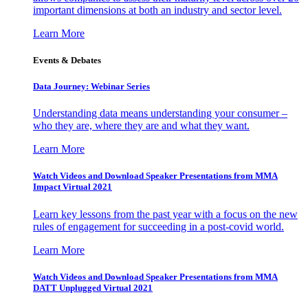
important dimensions at both an industry and sector level.
Learn More
Events & Debates
Data Journey: Webinar Series
Understanding data means understanding your consumer –
who they are, where they are and what they want.
Learn More
Watch Videos and Download Speaker Presentations from MMA
Impact Virtual 2021
Learn key lessons from the past year with a focus on the new
rules of engagement for succeeding in a post-covid world.
Learn More
Watch Videos and Download Speaker Presentations from MMA
DATT Unplugged Virtual 2021