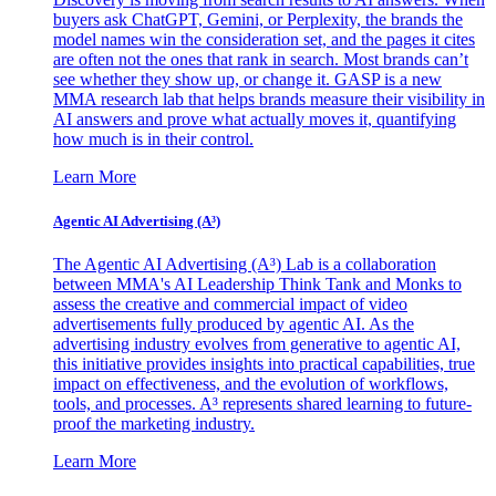
buyers ask ChatGPT, Gemini, or Perplexity, the brands the
model names win the consideration set, and the pages it cites
are often not the ones that rank in search. Most brands can’t
see whether they show up, or change it. GASP is a new
MMA research lab that helps brands measure their visibility in
AI answers and prove what actually moves it, quantifying
how much is in their control.
Learn More
Agentic AI Advertising (A³)
The Agentic AI Advertising (A³) Lab is a collaboration
between MMA's AI Leadership Think Tank and Monks to
assess the creative and commercial impact of video
advertisements fully produced by agentic AI. As the
advertising industry evolves from generative to agentic AI,
this initiative provides insights into practical capabilities, true
impact on effectiveness, and the evolution of workflows,
tools, and processes. A³ represents shared learning to future-
proof the marketing industry.
Learn More