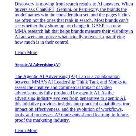
Discovery is moving from search results to AI answers. When
buyers ask ChatGPT, Gemini, or Perplexity, the brands the
model names win the consideration set, and the pages it cites
are often not the ones that rank in search. Most brands can’t
see whether they show up, or change it. GASP is a new
MMA research lab that helps brands measure their visibility in
AI answers and prove what actually moves it, quantifying
how much is in their control.
Learn More
Agentic AI Advertising (A³)
The Agentic AI Advertising (A³) Lab is a collaboration
between MMA's AI Leadership Think Tank and Monks to
assess the creative and commercial impact of video
advertisements fully produced by agentic AI. As the
advertising industry evolves from generative to agentic AI,
this initiative provides insights into practical capabilities, true
impact on effectiveness, and the evolution of workflows,
tools, and processes. A³ represents shared learning to future-
proof the marketing industry.
Learn More