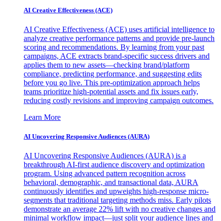
AI Creative Effectiveness (ACE)
AI Creative Effectiveness (ACE) uses artificial intelligence to
analyze creative performance patterns and provide pre-launch
scoring and recommendations. By learning from your past
campaigns, ACE extracts brand-specific success drivers and
applies them to new assets—checking brand/platform
compliance, predicting performance, and suggesting edits
before you go live. This pre-optimization approach helps
teams prioritize high-potential assets and fix issues early,
reducing costly revisions and improving campaign outcomes.
Learn More
AI Uncovering Responsive Audiences (AURA)
AI Uncovering Responsive Audiences (AURA) is a
breakthrough AI-first audience discovery and optimization
program. Using advanced pattern recognition across
behavioral, demographic, and transactional data, AURA
continuously identifies and upweights high-response micro-
segments that traditional targeting methods miss. Early pilots
demonstrate an average 22% lift with no creative changes and
minimal workflow impact—just split your audience lines and