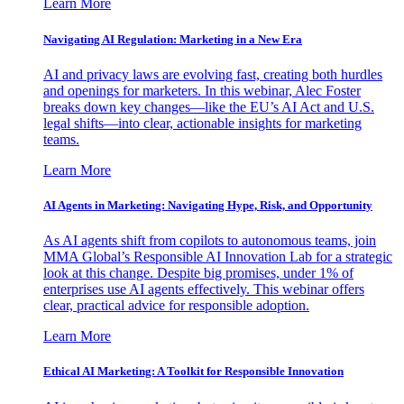
Learn More
Navigating AI Regulation: Marketing in a New Era
AI and privacy laws are evolving fast, creating both hurdles
and openings for marketers. In this webinar, Alec Foster
breaks down key changes—like the EU’s AI Act and U.S.
legal shifts—into clear, actionable insights for marketing
teams.
Learn More
AI Agents in Marketing: Navigating Hype, Risk, and Opportunity
As AI agents shift from copilots to autonomous teams, join
MMA Global’s Responsible AI Innovation Lab for a strategic
look at this change. Despite big promises, under 1% of
enterprises use AI agents effectively. This webinar offers
clear, practical advice for responsible adoption.
Learn More
Ethical AI Marketing: A Toolkit for Responsible Innovation