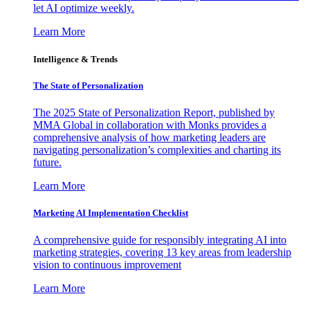
let AI optimize weekly.
Learn More
Intelligence & Trends
The State of Personalization
The 2025 State of Personalization Report, published by
MMA Global in collaboration with Monks provides a
comprehensive analysis of how marketing leaders are
navigating personalization’s complexities and charting its
future.
Learn More
Marketing AI Implementation Checklist
A comprehensive guide for responsibly integrating AI into
marketing strategies, covering 13 key areas from leadership
vision to continuous improvement
Learn More