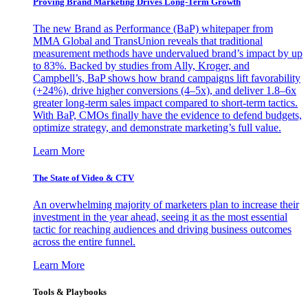
Proving Brand Marketing Drives Long-Term Growth
The new Brand as Performance (BaP) whitepaper from
MMA Global and TransUnion reveals that traditional
measurement methods have undervalued brand’s impact by up
to 83%. Backed by studies from Ally, Kroger, and
Campbell’s, BaP shows how brand campaigns lift favorability
(+24%), drive higher conversions (4–5x), and deliver 1.8–6x
greater long-term sales impact compared to short-term tactics.
With BaP, CMOs finally have the evidence to defend budgets,
optimize strategy, and demonstrate marketing’s full value.
Learn More
The State of Video & CTV
An overwhelming majority of marketers plan to increase their
investment in the year ahead, seeing it as the most essential
tactic for reaching audiences and driving business outcomes
across the entire funnel.
Learn More
Tools & Playbooks