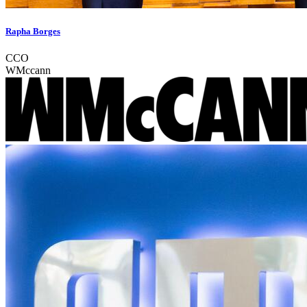
Rapha Borges
CCO
WMccann