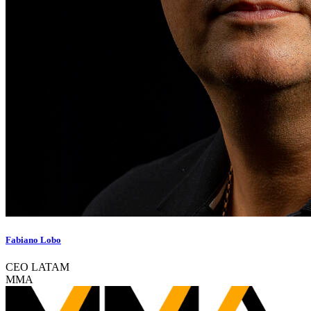
Fabiano Lobo
CEO LATAM
MMA