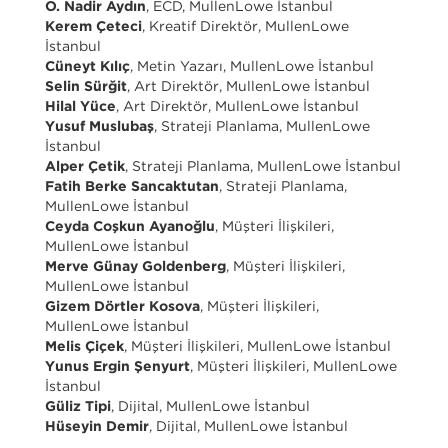
O. Nadir Aydın
, ECD, MullenLowe İstanbul
Kerem Çeteci
, Kreatif Direktör, MullenLowe
İstanbul
Cüneyt Kılıç
, Metin Yazarı, MullenLowe İstanbul
Selin Sürğit
, Art Direktör, MullenLowe İstanbul
Hilal Yüce
, Art Direktör, MullenLowe İstanbul
Yusuf Muslubaş
, Strateji Planlama, MullenLowe
İstanbul
Alper Çetik
, Strateji Planlama, MullenLowe İstanbul
Fatih Berke Sancaktutan
, Strateji Planlama,
MullenLowe İstanbul
Ceyda Coşkun Ayanoğlu
, Müşteri İlişkileri,
MullenLowe İstanbul
Merve Günay Goldenberg
, Müşteri İlişkileri,
MullenLowe İstanbul
Gizem Dörtler Kosova
, Müşteri İlişkileri,
MullenLowe İstanbul
Melis Çiçek
, Müşteri İlişkileri, MullenLowe İstanbul
Yunus Ergin Şenyurt
, Müşteri İlişkileri, MullenLowe
İstanbul
Güliz Tipi
, Dijital, MullenLowe İstanbul
Hüseyin Demir
, Dijital, MullenLowe İstanbul